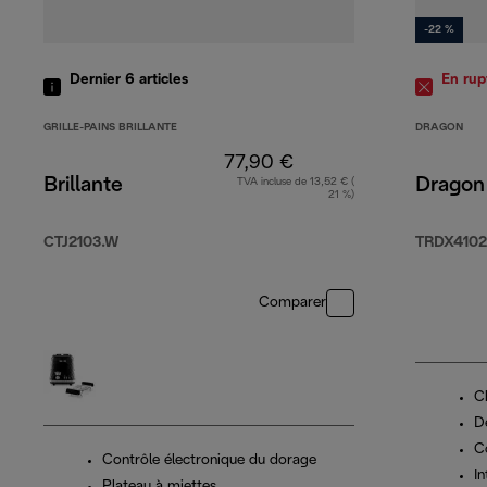
-22 %
Dernier 6
articles
En rup
GRILLE-PAINS BRILLANTE
DRAGON
77,90 €
Brillante
Dragon
TVA incluse de 13,52 € (
21 %)
CTJ2103.W
TRDX410
Comparer
C
D
C
Contrôle électronique du dorage
I
Plateau à miettes