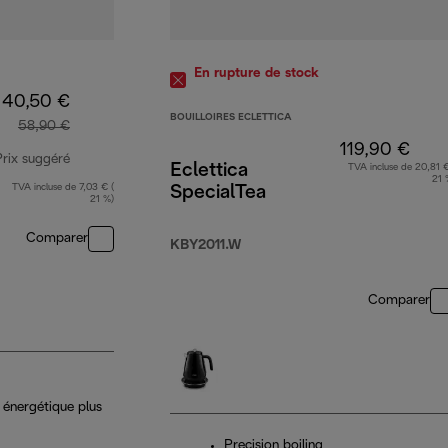
En rupture de stock
40,50 €
BOUILLOIRES ECLETTICA
58,90 €
119,90 €
Prix suggéré
Eclettica
TVA incluse de 20,81 €
21 
TVA incluse de 7,03 € (
SpecialTea
prix original 58,90 €
21 %)
Comparer
KBY2011.W
Comparer
énergétique plus
Precision boiling