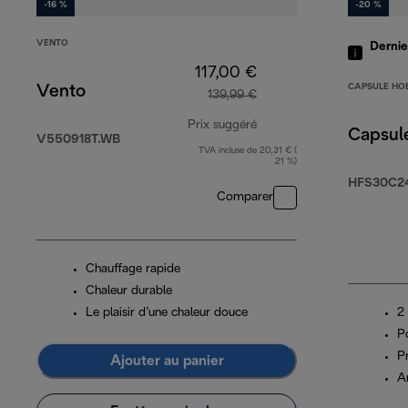
-16 %
-20 %
VENTO
Derni
117,00 €
CAPSULE HO
Vento
139,99 €
Prix suggéré
Capsul
V550918T.WB
TVA incluse de 20,31 € (
prix original 139,99 €
21 %)
HFS30C2
Comparer
Chauffage rapide
Chaleur durable
Le plaisir d’une chaleur douce
2
P
P
Ajouter au panier
A