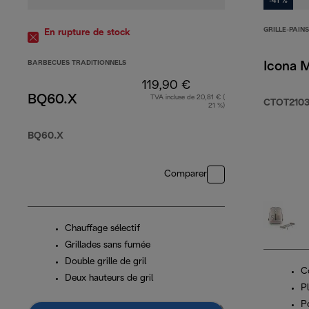
-41 %
GRILLE-PAIN
En rupture de stock
BARBECUES TRADITIONNELS
Icona M
119,90 €
BQ60.X
TVA incluse de 20,81 € (
CTOT2103
21 %)
BQ60.X
Comparer
Chauffage sélectif
Grillades sans fumée
Double grille de gril
C
Deux hauteurs de gril
P
P