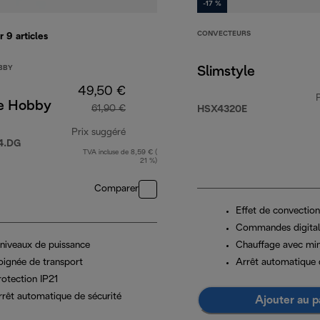
-17 %
CONVECTEURS
er 9
articles
BBY
Slimstyle
49,50 €
e Hobby
61,90 €
HSX4320E
Prix suggéré
4.DG
TVA incluse de 8,59 € (
prix original 61,90 €
21 %)
Comparer
Effet de convection
Commandes digital
 niveaux de puissance
Chauffage avec mi
oignée de transport
Arrêt automatique 
rotection IP21
rrêt automatique de sécurité
Ajouter au p