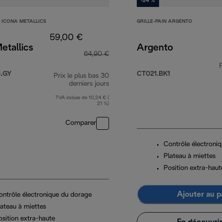
-24 %
S ICONA METALLICS
GRILLE-PAIN ARGENTO
59,00 €
etallics
Argento
64,90 €
.GY
CT021.BK1
Prix le plus bas 30
derniers jours
TVA incluse de 10,24 € (
21 %)
Comparer
Contrôle électroni
Plateau à miettes
Position extra-haut
Ajouter au p
ontrôle électronique du dorage
lateau à miettes
osition extra-haute