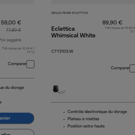
GRILLE-PAINS ECLETTICA
59,00 €
89,90 €
Eclettica
TVA incluse de 15,60 €
77,90 €
21 
Whimsical White
Prix suggéré
TVA incluse de 10,24 € (
prix original 77,90 €
CTY2103.W
21 %)
Comparer
Comparer
que du dorage
e
Contrôle électronique du dorage
anier
Plateau à miettes
Position extra-haute