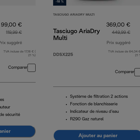
-18 %
TASCIUGO ARIADRY MULTI
99,00 €
369,00 €
Tasciugo AriaDry
119,99 €
449,99 €
Multi
Prix suggéré
Prix suggéré
TVA incluse de 17,18 € (
TVA incluse de 64,04 €
prix original 119,99 €
prix
DDSX225
21 %)
21 
Comparer
Comparer
Système de filtration 2 actions
es
Fonction de blanchisserie
nuteur
Indicateur de niveau d’eau
de sécurité
R290 Gaz naturel
anier
Ajouter au panier