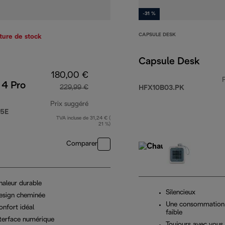
-31 %
CAPSULE DESK
ture de stock
Capsule Desk
180,00 €
 4 Pro
229,99 €
HFX10B03.PK
Prix suggéré
25E
TVA incluse de 31,24 € (
prix original 229,99 €
21 %)
Comparer
haleur durable
Silencieux
esign cheminée
Une consommation 
onfort idéal
faible
nterface numérique
Toujours avec vous