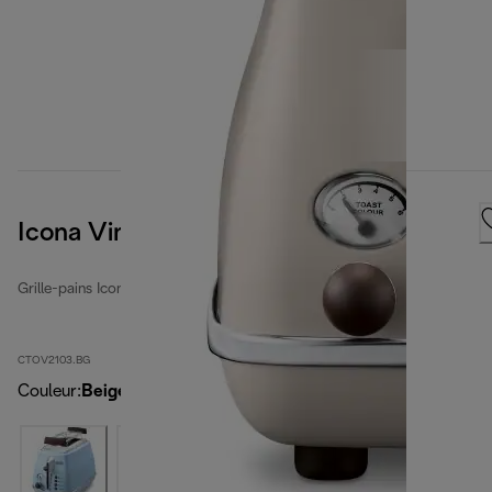
Icona Vintage
Grille-pains Icona Vintage
CTOV2103.BG
Couleur
:
Beige