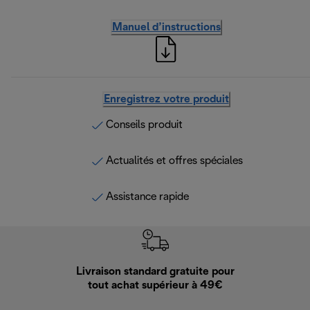
Manuel d’instructions
Enregistrez votre produit
Conseils produit
Actualités et offres spéciales
Assistance rapide
Livraison standard gratuite pour
Ret
tout achat supérieur à 49€
30 jours pour 