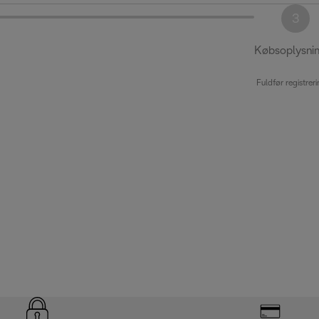
3
Købsoplysni
Fuldfør registrer