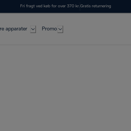
Fri fragt ved køb for over 370 kr.
Gratis returnering
re apparater
Promo