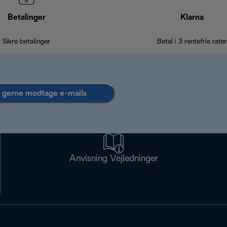
Betalinger
Klarna
Sikre betalinger
Betal i 3 rentefrie rater
l gerne modtage e-mails
Anvisning Vejledninger