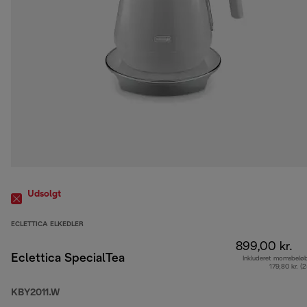
Udsolgt
ECLETTICA ELKEDLER
899,00 kr.
Eclettica SpecialTea
Inkluderet momsbelø
179,80 kr. (
KBY2011.W