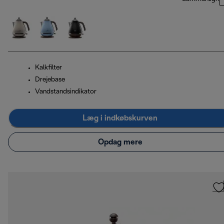
Kalkfilter
Drejebase
Vandstandsindikator
Læg i indkøbskurven
Opdag mere