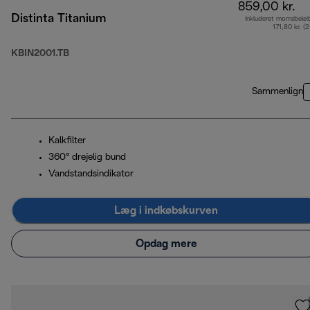
859,00 kr.
Distinta Titanium
Inkluderet momsbelø
171,80 kr. (
KBIN2001.TB
Sammenlign
Kalkfilter
360° drejelig bund
Vandstandsindikator
Læg i indkøbskurven
Opdag mere