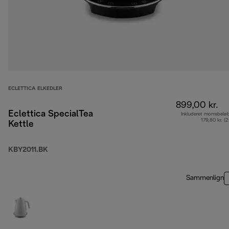
ECLETTICA ELKEDLER
899,00 kr.
Eclettica SpecialTea
Inkluderet momsbelø
179,80 kr. (
Kettle
KBY2011.BK
Sammenlign