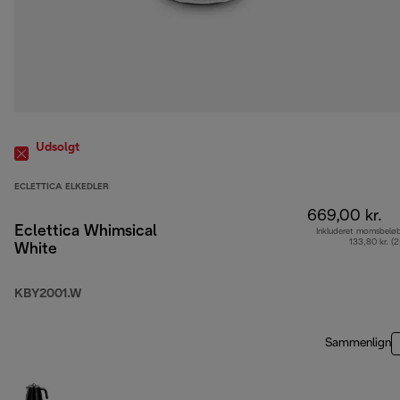
Udsolgt
ECLETTICA ELKEDLER
669,00 kr.
Eclettica Whimsical
Inkluderet momsbelø
133,80 kr. (
White
KBY2001.W
Sammenlign