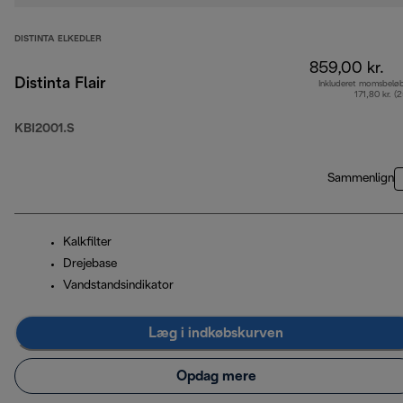
DISTINTA ELKEDLER
859,00 kr.
Distinta Flair
Inkluderet momsbelø
171,80 kr. (
KBI2001.S
Sammenlign
Kalkfilter
Drejebase
Vandstandsindikator
Læg i indkøbskurven
Opdag mere