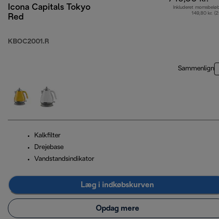
Icona Capitals Tokyo
Inkluderet momsbelø
149,80 kr. (
Red
KBOC2001.R
Sammenlign
Kalkfilter
Drejebase
Vandstandsindikator
Læg i indkøbskurven
Opdag mere