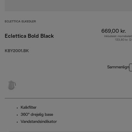
ECLETTICA ELKEDLER
669,00 kr.
Eclettica Bold Black
Inkluderet momsbelø
133,80 kr. (
KBY2001.BK
Sammenlign
Kalkfilter
360° drejelig base
Vandstandsindikator