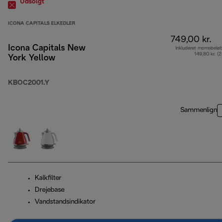
Udsolgt
ICONA CAPITALS ELKEDLER
749,00 kr.
Icona Capitals New
Inkluderet momsbelø
149,80 kr. (
York Yellow
KBOC2001.Y
Sammenlign
Kalkfilter
Drejebase
Vandstandsindikator