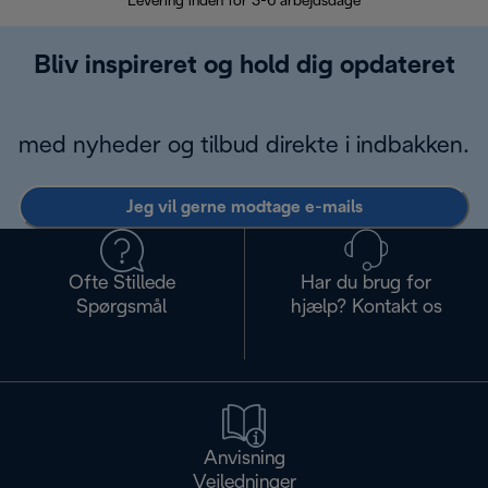
Levering inden for 3-6 arbejdsdage
Problemfri re
Bliv inspireret og hold dig opdateret
med nyheder og tilbud direkte i indbakken.
Jeg vil gerne modtage e-mails
Ofte Stillede
Har du brug for
Spørgsmål
hjælp? Kontakt os
Anvisning
Vejledninger