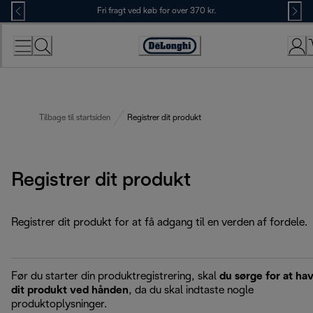
Skip
Fri fragt ved køb for over 370 kr.
to
Content
Accessibility
Statement
Tilbage til startsiden
Registrer dit produkt
Registrer dit produkt
Registrer dit produkt for at få adgang til en verden af fordele.
Før du starter din produktregistrering, skal
du sørge for at ha
dit produkt ved hånden
, da du skal indtaste nogle
produktoplysninger.