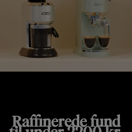
GAVER TIL ETHVERT BUDGET
Raffinerede fund