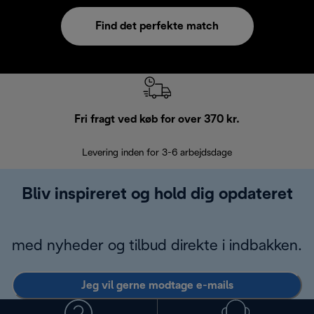
Find det perfekte match
Fri fragt ved køb for over 370 kr.
R
Levering inden for 3-6 arbejdsdage
Problemfri re
Bliv inspireret og hold dig opdateret
med nyheder og tilbud direkte i indbakken.
Jeg vil gerne modtage e-mails