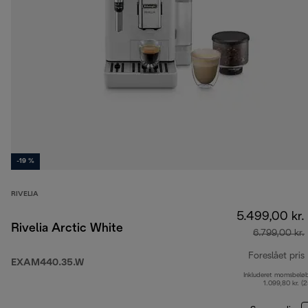
-19 %
RIVELIA
5.499,00 kr.
Rivelia Arctic White
6.799,00 kr.
Foreslået pris
EXAM440.35.W
Inkluderet momsbelø
1.099,80 kr. (