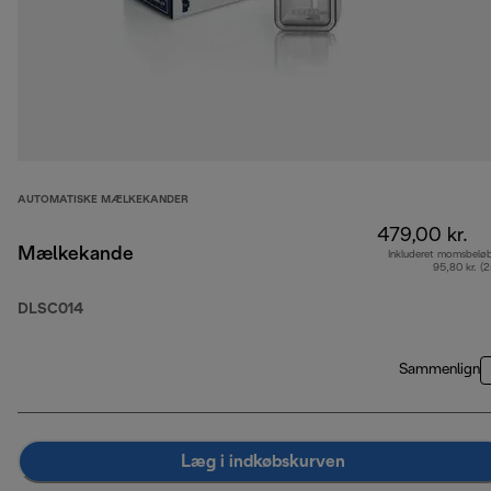
AUTOMATISKE MÆLKEKANDER
479,00 kr.
Mælkekande
Inkluderet momsbelø
95,80 kr. (
DLSC014
Sammenlign
Læg i indkøbskurven