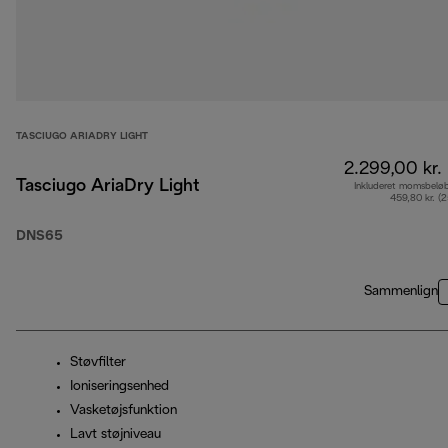
TASCIUGO ARIADRY LIGHT
2.299,00 kr.
Tasciugo AriaDry Light
Inkluderet momsbelø
459,80 kr. (
DNS65
Sammenlign
Støvfilter
Ioniseringsenhed
Vasketøjsfunktion
Lavt støjniveau