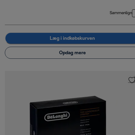
Sammenlign
Læg i indkøbskurven
Opdag mere