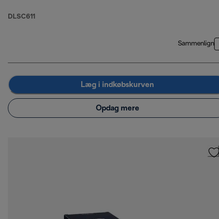
DLSC611
Sammenlign
Læg i indkøbskurven
Opdag mere