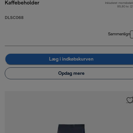
Kaffebeholder
Inkluderet momsbelø
85,80 kr. (
DLSC068
Sammenlign
Læg i indkøbskurven
Opdag mere