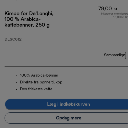
79,00 kr.
Kimbo for De'Longhi,
Inkluderet momsbelø
15,80 kr. (
100 % Arabica-
kaffebønner, 250 g
DLSC612
Sammenlign
100% Arabica-bønner
Direkte fra bønne til kop
Den friskeste kaffe
Læg i indkøbskurven
Opdag mere