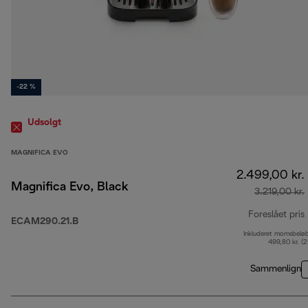
-22 %
Udsolgt
MAGNIFICA EVO
2.499,00 kr.
Magnifica Evo, Black
3.219,00 kr.
Foreslået pris
ECAM290.21.B
Inkluderet momsbelø
499,80 kr. (
Sammenlign