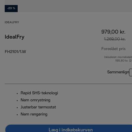
-23 %
IDEALFRY
979,00 kr.
IdealFry
1.269,00 kr.
Foreslået pris
FH2101/1.W
Inkluderet momsbelø
opr
195,80 kr. (
Sammenlign
Rapid SHS-teknologi
Nem omrystning
Justerbar termostat
Nem rengøring
Læg i indkøbskurven