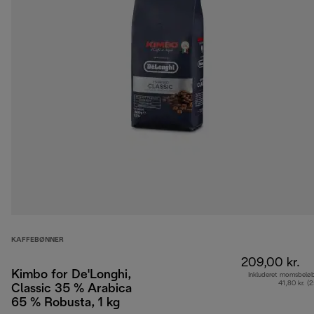
KAFFEBØNNER
209,00 kr.
Kimbo for De'Longhi,
Inkluderet momsbelø
41,80 kr. (
Classic 35 % Arabica
65 % Robusta, 1 kg