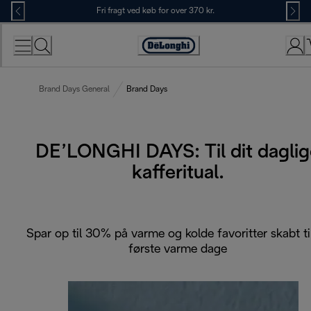
Skip
Fri fragt ved køb for over 370 kr.
to
Content
Accessibility
Statement
Brand Days General
Brand Days
DE’LONGHI DAYS: Til dit daglig
kafferitual.
Spar op til 30% på varme og kolde favoritter skabt ti
første varme dage