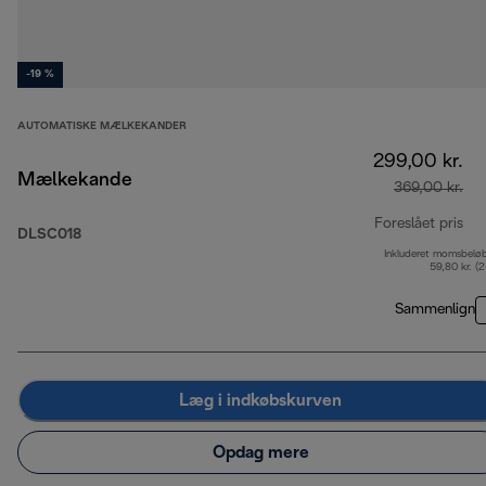
-19 %
AUTOMATISKE MÆLKEKANDER
299,00 kr.
Mælkekande
369,00 kr.
Foreslået pris
DLSC018
Inkluderet momsbelø
opr
59,80 kr. (
Sammenlign
Læg i indkøbskurven
Opdag mere