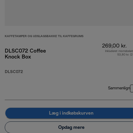
KAFFETAMPER OG UDSLAGSBAKKE TIL KAFFEGRUMS
269,00 kr.
DLSC072 Coffee
Inkluderet momsbelø
53,80 kr. (
Knock Box
DLSC072
Sammenlign
Læg i indkøbskurven
Opdag mere