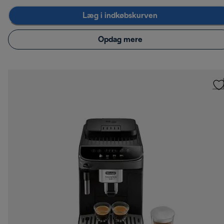
Læg i indkøbskurven
Opdag mere