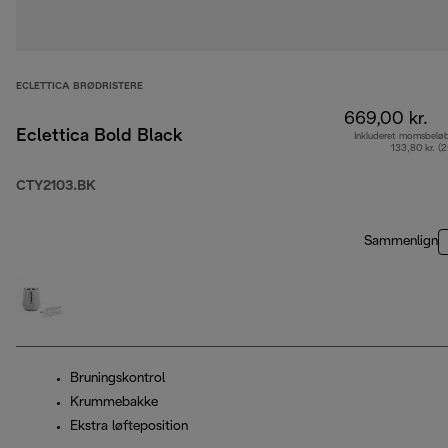
ECLETTICA BRØDRISTERE
669,00 kr.
Eclettica Bold Black
Inkluderet momsbelø
133,80 kr. (
CTY2103.BK
Sammenlign
Bruningskontrol
Krummebakke
Ekstra løfteposition