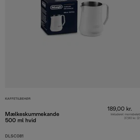
KAFFETILBEHØR
189,00 kr.
Mælkeskummekande
Inkluderet momsbelø
37,80 kr. (
500 ml hvid
DLSC081