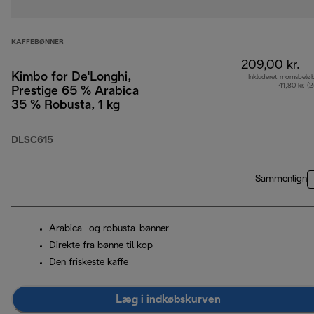
KAFFEBØNNER
209,00 kr.
Kimbo for De'Longhi,
Inkluderet momsbelø
41,80 kr. (
Prestige 65 % Arabica
35 % Robusta, 1 kg
DLSC615
Sammenlign
Arabica- og robusta-bønner
Direkte fra bønne til kop
Den friskeste kaffe
Læg i indkøbskurven