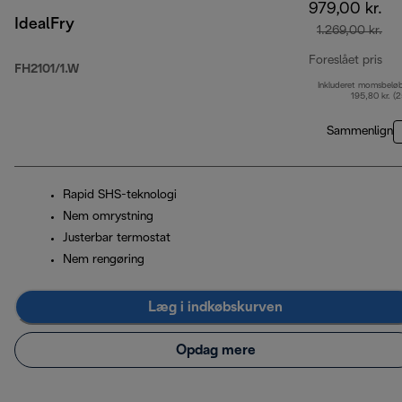
979,00 kr.
IdealFry
1.269,00 kr.
Foreslået pris
FH2101/1.W
Inkluderet momsbelø
opr
195,80 kr. (
Sammenlign
Rapid SHS-teknologi
Nem omrystning
Justerbar termostat
Nem rengøring
Læg i indkøbskurven
Opdag mere