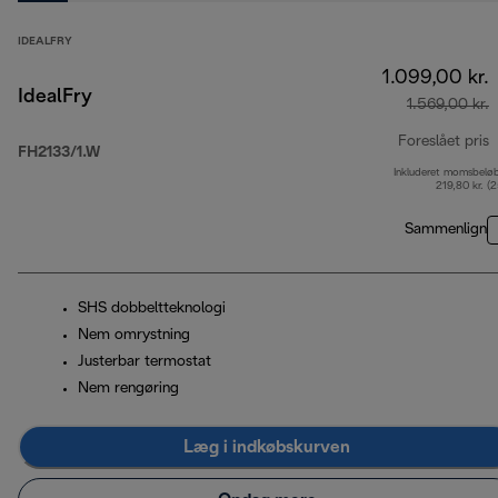
IDEALFRY
1.099,00 kr.
IdealFry
1.569,00 kr.
Foreslået pris
FH2133/1.W
Inkluderet momsbelø
o
219,80 kr. (
Sammenlign
SHS dobbeltteknologi
Nem omrystning
Justerbar termostat
Nem rengøring
Læg i indkøbskurven