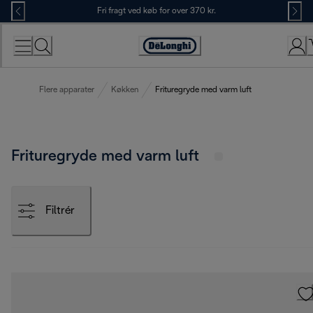
Skip
Fri fragt ved køb for over 370 kr.
to
Content
Accessibility
Statement
Flere apparater
Køkken
Frituregryde med varm luft
Frituregryde med varm luft
Filtrér