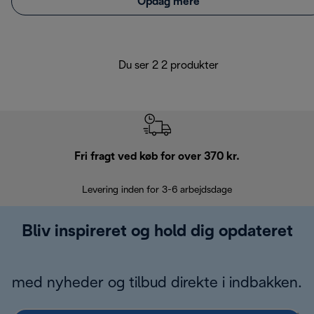
Opdag mere
Du ser 2 2 produkter
Fri fragt ved køb for over 370 kr.
R
Levering inden for 3-6 arbejdsdage
Problemfri re
Bliv inspireret og hold dig opdateret
med nyheder og tilbud direkte i indbakken.