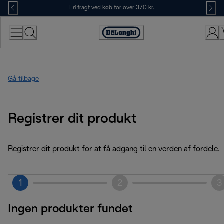
Skip
Fri fragt ved køb for over 370 kr.
to
Content
Accessibility
Statement
Gå tilbage
Registrer dit produkt
Registrer dit produkt for at få adgang til en verden af fordele.
1
2
3
Ingen produkter fundet