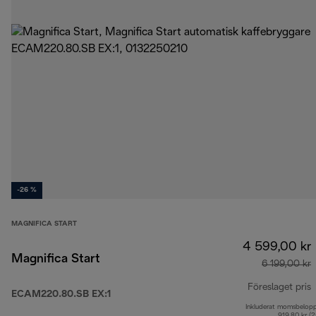
-26 %
MAGNIFICA START
4 599,00 kr
Magnifica Start
6 199,00 kr
Föreslaget pris
ECAM220.80.SB EX:1
Inkluderat momsbelop
u
919,80 kr (