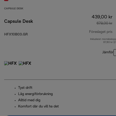
CAPSULE DESK
439,00 kr
Capsule Desk
679,00 kr
Föreslaget pris
HFX10B03.GR
Inkluderat momsbelop
ur
87,80 kr (
Jämför
Tyst drift
Låg energiförbrukning
Alltid med dig
Komfort där du vill ha det