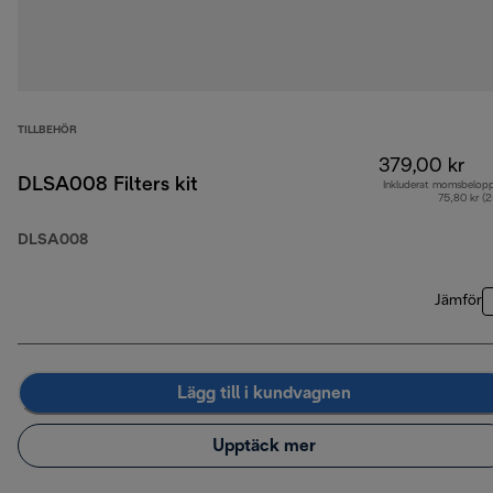
TILLBEHÖR
379,00 kr
DLSA008 Filters kit
Inkluderat momsbelop
75,80 kr (
DLSA008
Jämför
Lägg till i kundvagnen
Upptäck mer