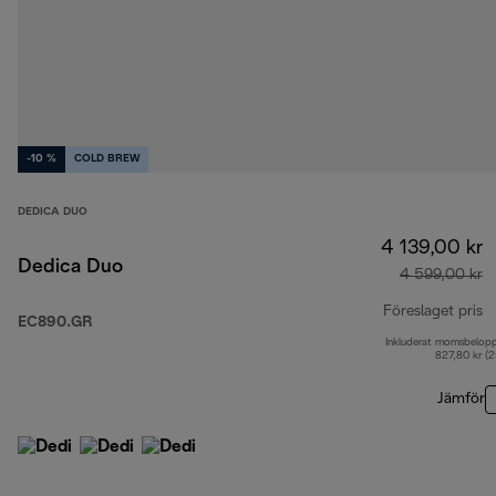
-10 %
COLD BREW
DEDICA DUO
4 139,00 kr
Dedica Duo
4 599,00 kr
Föreslaget pris
EC890.GR
Inkluderat momsbelop
u
827,80 kr (
Jämför