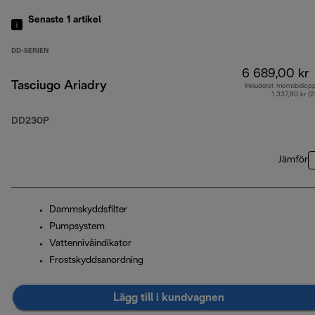
Senaste 1
artikel
DD-SERIEN
6 689,00 kr
Tasciugo Ariadry
Inkluderat momsbelop
1 337,80 kr (
DD230P
Jämför
Dammskyddsfilter
Pumpsystem
Vattennivåindikator
Frostskyddsanordning
Lägg till i kundvagnen