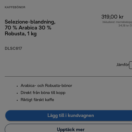
KAFFEBÖNOR
319,00 kr
Selezione-blandning,
Inkluderat momsbelop
34,18 kr (
70 % Arabica 30 %
Robusta, 1 kg
DLSC617
Jämför
Arabica- och Robusta-bönor
Direkt från böna till kopp
Riktigt färskt kaffe
Lägg till i kundvagnen
Upptäck mer