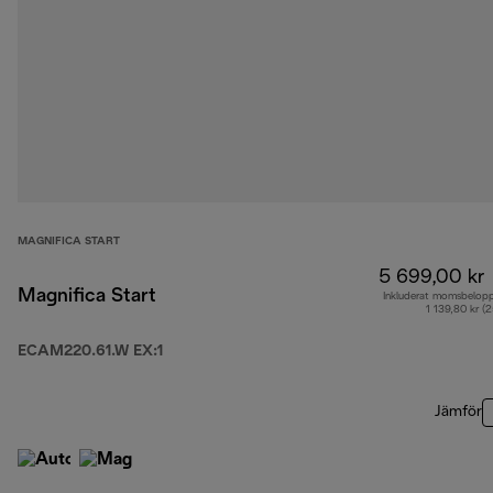
MAGNIFICA START
5 699,00 kr
Magnifica Start
Inkluderat momsbelop
1 139,80 kr (
ECAM220.61.W EX:1
Jämför