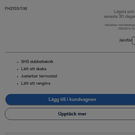
FH2133/1.W
Lägsta pris
senaste 30 daga
Inkluderat momsbelop
299,80 kr (
Jämför
SHS dubbelteknik
Lätt att skaka
Justerbar termostat
Lätt att rengöra
Lägg till i kundvagnen
Upptäck mer