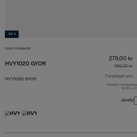
-24 %
FLÄKTVÄRMARE
279,00 kr
HVY1020 GYOR
369,00 kr
Föreslaget pris
HVY1020 GYOR
Inkluderat momsbelop
ur
55,80 kr (
Jämför