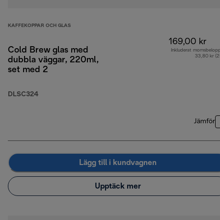
KAFFEKOPPAR OCH GLAS
169,00 kr
Cold Brew glas med
Inkluderat momsbelop
33,80 kr (
dubbla väggar, 220ml,
set med 2
DLSC324
Jämför
Lägg till i kundvagnen
Upptäck mer