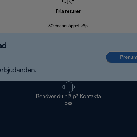
Fria returer
30 dagars öppet köp
ad
Prenume
erbjudanden.
Behöver du hjälp? Kontakta
oss