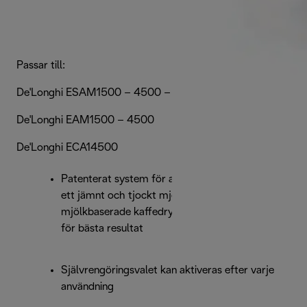
Passar till:
De'Longhi ESAM1500 – 4500 – 4506
De'Longhi EAM1500 – 4500
De'Longhi ECA14500
Patenterat system för automatisk skumning ger
ett jämnt och tjockt mjölkskum för alla
mjölkbaserade kaffedrycker. Använd kall mjölk
för bästa resultat
Självrengöringsvalet kan aktiveras efter varje
användning