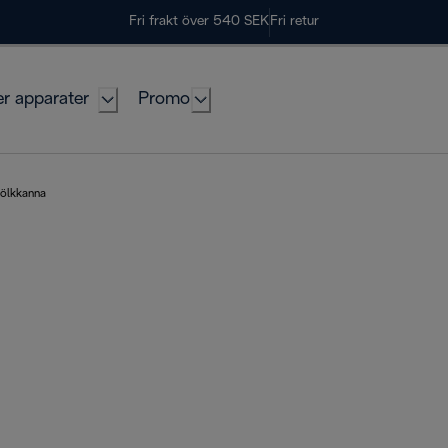
Fri frakt över 540 SEK
Fri retur
er apparater
Promo
ölkkanna