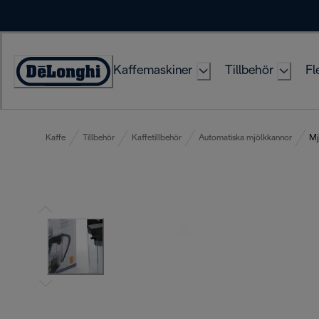
Skip
to
Content
Kaffemaskiner
Tillbehör
Fl
Accessibility
Statement
Kaffe
Tillbehör
Kaffetillbehör
Automatiska mjölkkannor
Mj