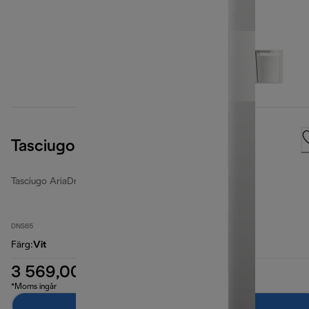
Tasciugo AriaDry Light
Tasciugo AriaDry Light
DNS65
Färg
:
Vit
3 569,00 kr
*Moms ingår
Lägg till i kundvagnen