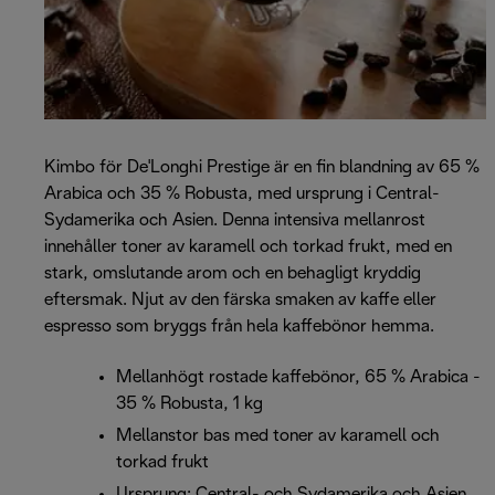
Kimbo för De'Longhi Prestige är en fin blandning av 65 %
Arabica och 35 % Robusta, med ursprung i Central-
Sydamerika och Asien. Denna intensiva mellanrost
innehåller toner av karamell och torkad frukt, med en
stark, omslutande arom och en behagligt kryddig
eftersmak. Njut av den färska smaken av kaffe eller
espresso som bryggs från hela kaffebönor hemma.
Mellanhögt rostade kaffebönor, 65 % Arabica -
35 % Robusta, 1 kg
Mellanstor bas med toner av karamell och
torkad frukt
Ursprung: Central- och Sydamerika och Asien