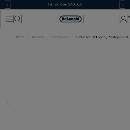
Skip
Fri frakt över 540 SEK
to
Content
Accessibility
Statement
Kaffe
Tillbehör
Kaffebönor
Kimbo för De'Longhi, Prestige 65 %,