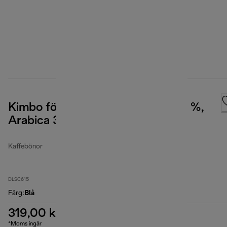
Kimbo för De'Longhi, Prestige 65 %,
Arabica 35 % Robusta, 1 kg
Kaffebönor
DLSC615
Färg
:
Blå
319,00 kr
*Moms ingår