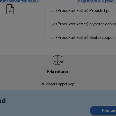
onshandbok för besök
Registrera din produ
(Produktetiketter) Produkttips
(Produktetiketter) Nyheter och s
(Produktetiketter) Snabb support
Fria returer
30 dagars öppet köp
ad
Prenume