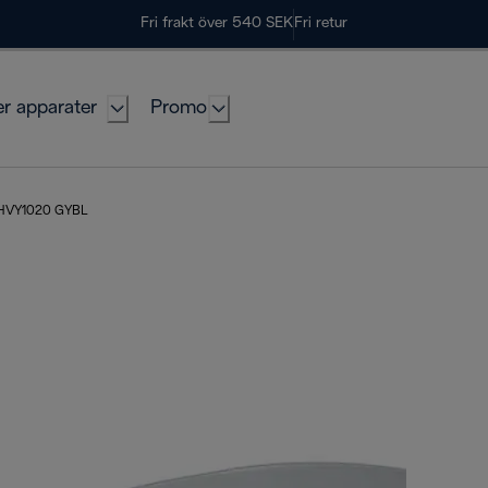
Fri frakt över 540 SEK
Fri retur
er apparater
Promo
HVY1020 GYBL