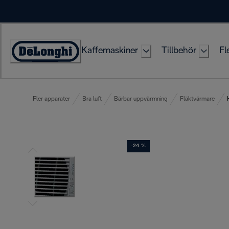
Skip
to
Content
Kaffemaskiner
Tillbehör
Fl
Accessibility
Statement
Fler apparater
Bra luft
Bärbar uppvärmning
Fläktvärmare
-24 %