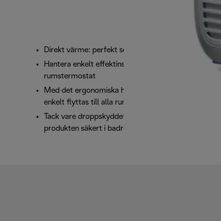
Direkt värme: perfekt som personlig värmare
Hantera enkelt effektinställningar och
rumstermostat
Med det ergonomiska handtaget kan apparaten
enkelt flyttas till alla rum
Tack vare droppskyddet kan du använda
produkten säkert i badrummet