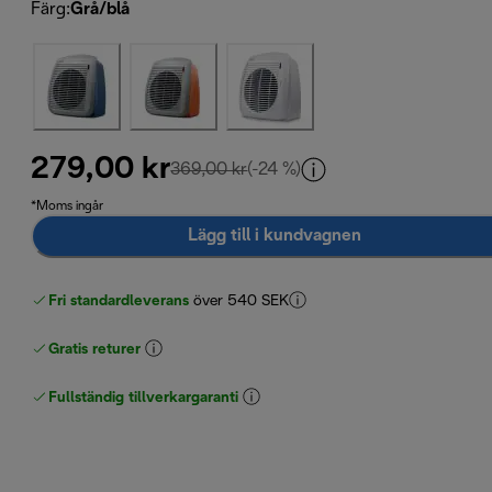
Färg
:
Grå/blå
279,00 kr
ursprungligt pris 369,00 kr
369,00 kr
(-24 %)
*Moms ingår
Lägg till i kundvagnen
Fri standardleverans
över 540 SEK
Gratis returer
Fullständig tillverkargaranti