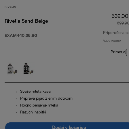
RIVELIA
539,00
Rivelia Sand Beige
699,9
Priporočena c
EXAM440.35.BG
*DDV vključen
Primerjaj
Sveže mleta kava
Priprava pijač z enim dotikom
Ročno penjenje mleka
Različni napitki
Dodaj v košarico