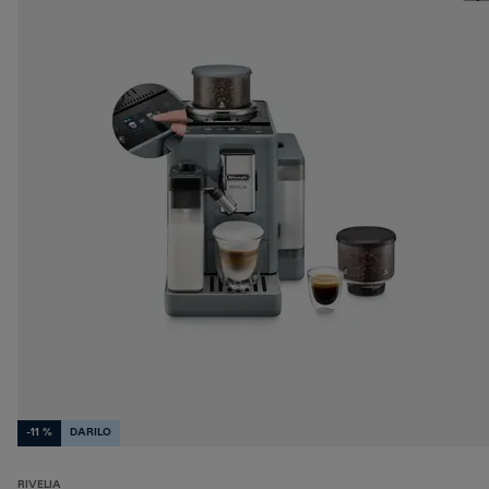
-11 %
DARILO
RIVELIA