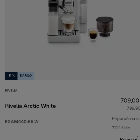
-11 %
DARILO
RIVELIA
709,00
Rivelia Arctic White
799,9
Priporočena c
EXAM440.55.W
*DDV vključen
Primerjaj