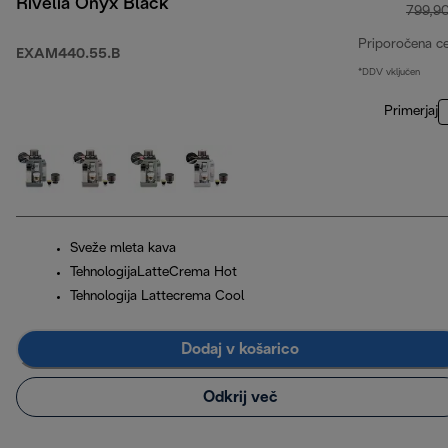
Rivelia Onyx Black
799,9
Priporočena c
EXAM440.55.B
*DDV vključen
Primerjaj
Sveže mleta kava
TehnologijaLatteCrema Hot
Tehnologija Lattecrema Cool
Dodaj v košarico
Odkrij več