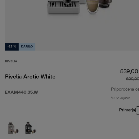
-23 %
DARILO
RIVELIA
539,00
Rivelia Arctic White
699,9
Priporočena c
EXAM440.35.W
*DDV vključen
Primerjaj