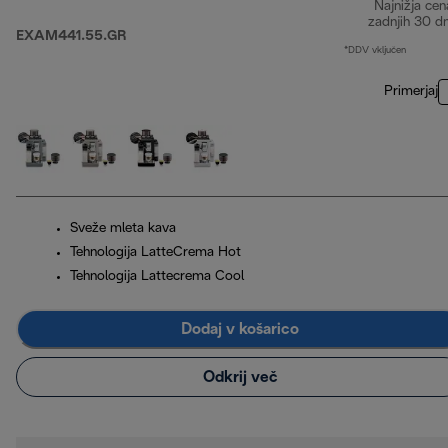
Najnižja cen
zadnjih 30 d
EXAM441.55.GR
*DDV vključen
Primerjaj
Sveže mleta kava
Tehnologija LatteCrema Hot
Tehnologija Lattecrema Cool
Dodaj v košarico
Odkrij več