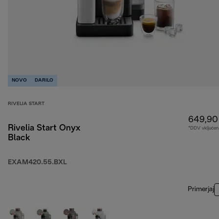
NOVO
DARILO
RIVELIA START
649,90
Rivelia Start Onyx
*DDV vključen
Black
EXAM420.55.BXL
Primerjaj