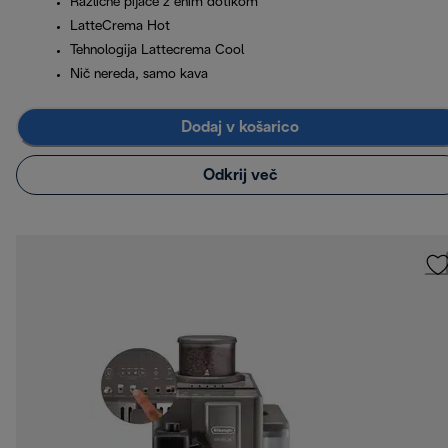
Različne pijače z enim dotikom
LatteCrema Hot
Tehnologija Lattecrema Cool
Nič nereda, samo kava
Dodaj v košarico
Odkrij več