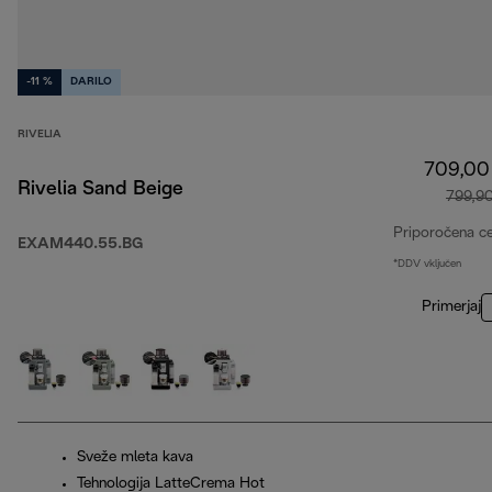
-11 %
DARILO
RIVELIA
709,00
Rivelia Sand Beige
799,9
Priporočena c
EXAM440.55.BG
*DDV vključen
Primerjaj
Sveže mleta kava
Tehnologija LatteCrema Hot