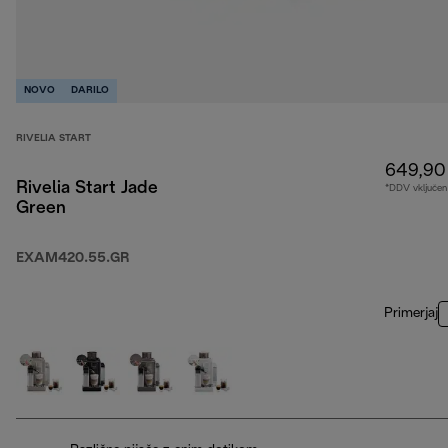
NOVO
DARILO
RIVELIA START
649,90
Rivelia Start Jade
*DDV vključen
Green
EXAM420.55.GR
Primerjaj