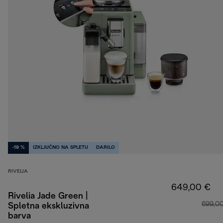
-19 %
IZKLJUČNO NA SPLETU
DARILO
RIVELIA
649,00 €
Rivelia Jade Green |
699,0
Spletna ekskluzivna
barva