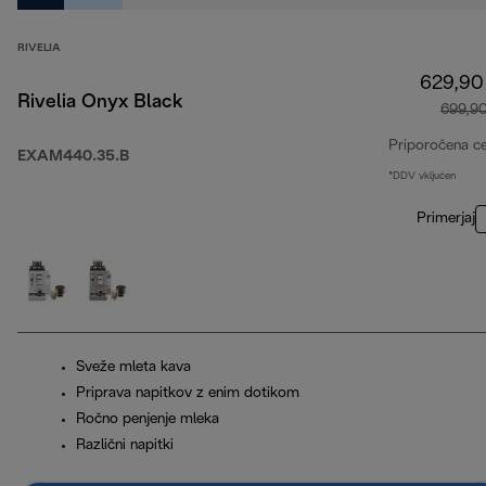
RIVELIA
629,90
Rivelia Onyx Black
699,9
Priporočena c
EXAM440.35.B
*DDV vključen
Primerjaj
Sveže mleta kava
Priprava napitkov z enim dotikom
Ročno penjenje mleka
Različni napitki