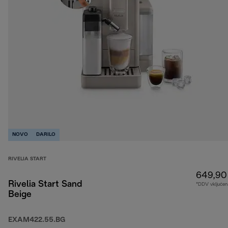
NOVO
DARILO
RIVELIA START
649,90
Rivelia Start Sand
*DDV vključen
Beige
EXAM422.55.BG