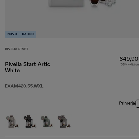
NOVO
DARILO
RIVELIA START
649,90
Rivelia Start Artic
*DDV vključen
White
EXAM420.55.WXL
Primerjaj