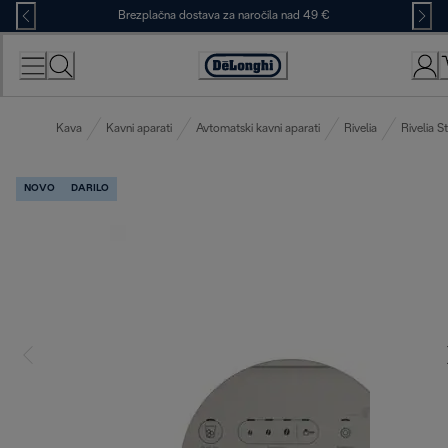
Skip
Brezplačna dostava za naročila nad 49 €
to
Content
Accessibility
Statement
Kava
Kavni aparati
Avtomatski kavni aparati
Rivelia
Rivelia St
NOVO
DARILO