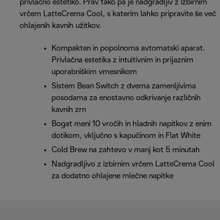
privlačno estetiko. Prav tako pa je nadgradljiv z izbirnim
vrčem LatteCrema Cool, s katerim lahko pripravite še več
ohlajenih kavnih užitkov.
Kompakten in popolnoma avtomatski aparat.
Privlačna estetika z intuitivnim in prijaznim
uporabniškim vmesnikom
Sistem Bean Switch z dvema zamenljivima
posodama za enostavno odkrivanje različnih
kavnih zrn
Bogat meni 10 vročih in hladnih napitkov z enim
dotikom, vključno s kapučinom in Flat White
Cold Brew na zahtevo v manj kot 5 minutah
Nadgradljivo z izbirnim vrčem LatteCrema Cool
za dodatno ohlajene mlečne napitke