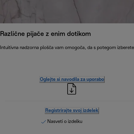
Različne pijače z enim dotikom
Intuitivna nadzorna plošča vam omogoča, da s potegom izberete en
Oglejte si navodila za uporabo
Registrirajte svoj izdelek
Nasveti o izdelku