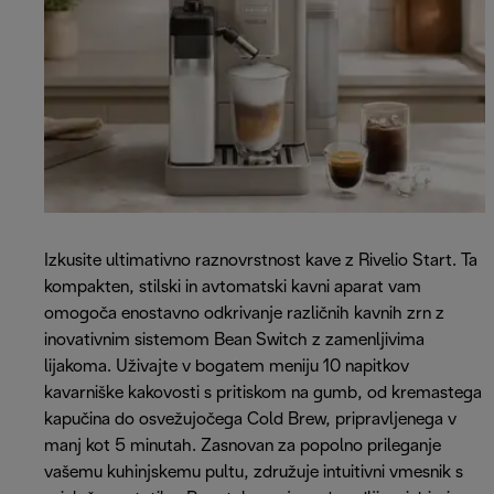
Izkusite ultimativno raznovrstnost kave z Rivelio Start. Ta
kompakten, stilski in avtomatski kavni aparat vam
omogoča enostavno odkrivanje različnih kavnih zrn z
inovativnim sistemom Bean Switch z zamenljivima
lijakoma. Uživajte v bogatem meniju 10 napitkov
kavarniške kakovosti s pritiskom na gumb, od kremastega
kapučina do osvežujočega Cold Brew, pripravljenega v
manj kot 5 minutah. Zasnovan za popolno prileganje
vašemu kuhinjskemu pultu, združuje intuitivni vmesnik s