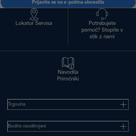
Prijavite se na e-poštna obvestila
Lokator Servisa
Potrebujete
pomoč? Stopite v
stik z nami
Navodila
Priročniki
Trgovina
Bodite navdihnjeni