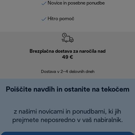
Novice in posebne ponudbe
Hitro pomoč
Brezplačna dostava za naročila nad
Brez
49 €
30
Dostava v 2–4 delovnih dneh
Poiščite navdih in ostanite na tekočem
z našimi novicami in ponudbami, ki jih
prejmete neposredno v vaš nabiralnik.