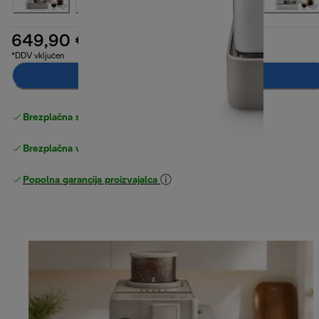
649,90 €
*DDV vključen
Dodaj v košarico
Brezplačna standardna dostava
Dostava
Brezplačna vračila
Popolna garancija proizvajalca