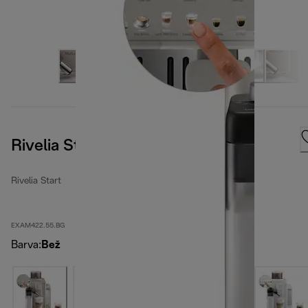
Rivelia Start Sand Beige
Rivelia Start
EXAM422.55.BG
Barva
:
Bež