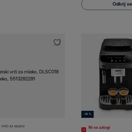
Odkrij v
-16 %
 VRČI ZA MLEKO
Ni na zalogi