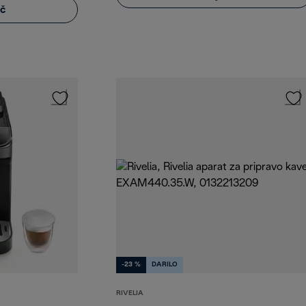
eč
-23 %
DARILO
RIVELIA