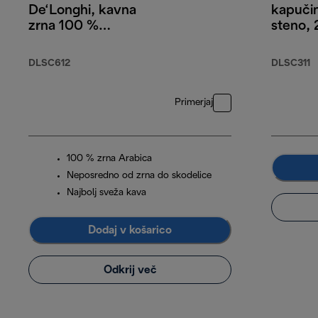
De‘Longhi, kavna
kapuči
zrna 100 %
steno, 
Arabica, 250 g
komple
DLSC612
DLSC311
Primerjaj
100 % zrna Arabica
Neposredno od zrna do skodelice
Najbolj sveža kava
Dodaj v košarico
Odkrij več