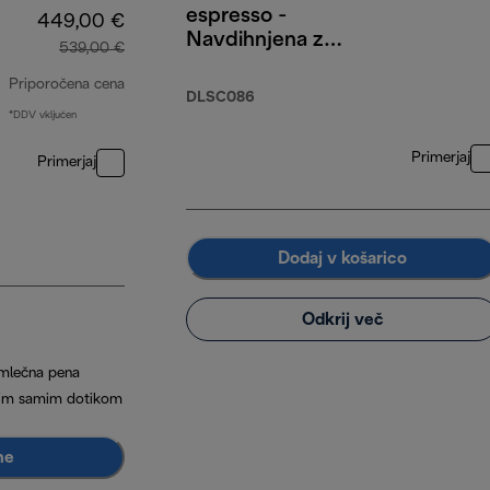
espresso -
449,00 €
Navdihnjena z
539,00 €
Milanom
Priporočena cena
DLSC086
*DDV vključen
izvirna cena 539,00 €
Primerjaj
Primerjaj
Dodaj v košarico
Odkrij več
mlečna pena
nim samim dotikom
me