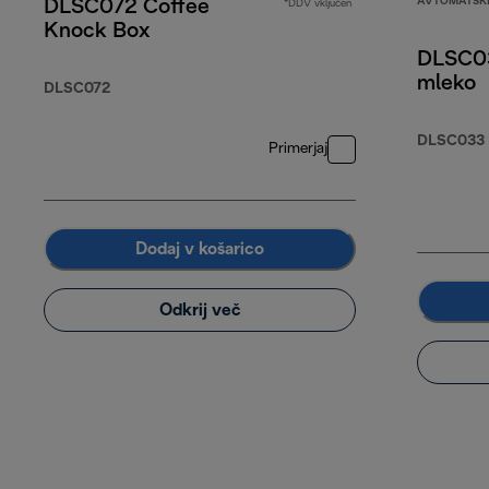
AVTOMATSKI
DLSC072 Coffee
*DDV vključen
Knock Box
DLSC03
mleko
DLSC072
DLSC033
Primerjaj
Dodaj v košarico
Odkrij več