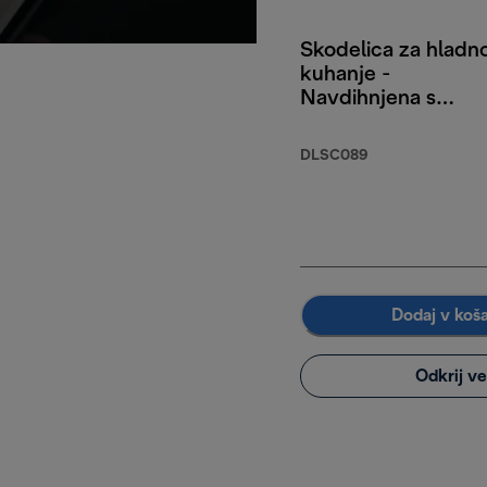
Skodelica za hladn
kuhanje -
Navdihnjena s
Tokiom
DLSC089
Dodaj v koš
Odkrij v