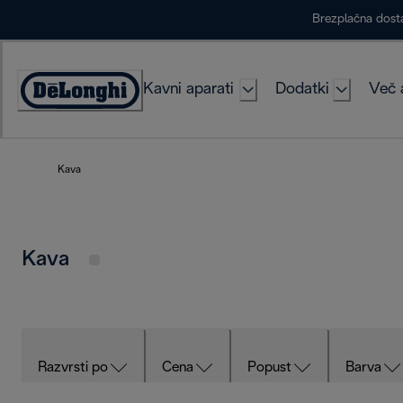
Skip
Brezplačna dost
to
Content
Kavni aparati
Dodatki
Več 
Accessibility
Statement
Kava
Kava
Razvrsti po
Cena
Popust
Barva