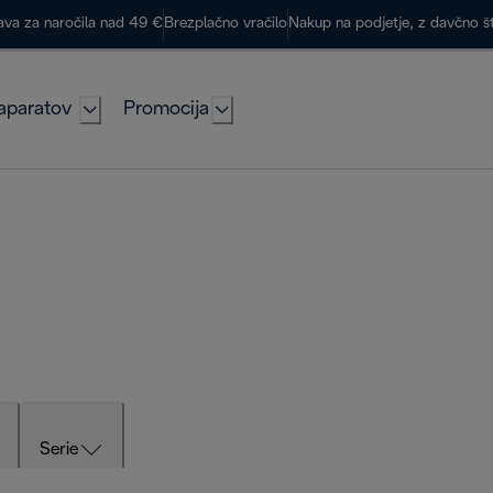
ava za naročila nad 49 €
Brezplačno vračilo
Nakup na podjetje, z davčno š
aparatov
Promocija
Serie