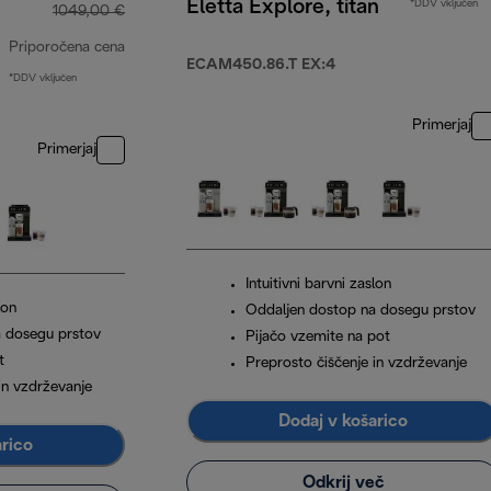
Eletta Explore, titan
*DDV vključen
1049,00 €
Priporočena cena
ECAM450.86.T EX:4
*DDV vključen
izvirna cena 1049,00 €
Primerjaj
Primerjaj
Intuitivni barvni zaslon
lon
Oddaljen dostop na dosegu prstov
a dosegu prstov
Pijačo vzemite na pot
t
Preprosto čiščenje in vzdrževanje
in vzdrževanje
Dodaj v košarico
arico
Odkrij več