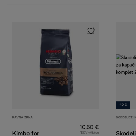
-40 %
KAVNA ZRNA
SKODELICE I
10,50 €
Kimbo for
Skodeli
*DDV vključen