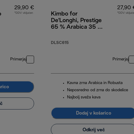
29,90 €
27,90 
o
Kimbo for
*DDV vključen
*DDV vključ
De'Longhi, Prestige
65 % Arabica 35 %
Robusta, 1 kg
DLSC615
Primerjaj
Primerjaj
Kavna zrna Arabica in Robusta
arico
Neposredno od zrna do skodelice
Najbolj sveža kava
eč
Dodaj v košarico
Odkrij več