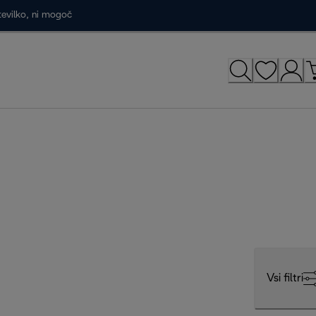
tevilko, ni mogoč
Vsi filtri