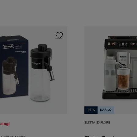
-14 %
DARILO
ELETTA EXPLORE
zalogi