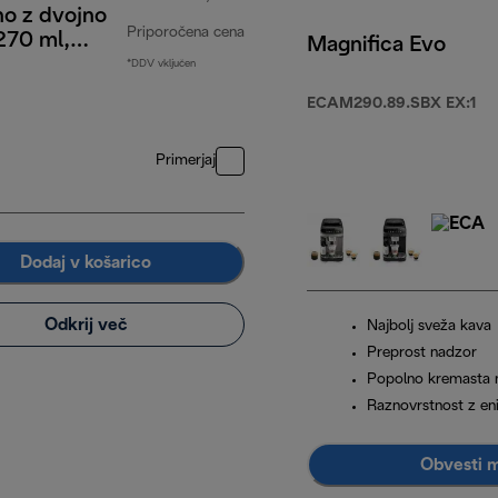
no z dvojno
Priporočena cena
270 ml,
Magnifica Evo
t 2 kosa
*DDV vključen
izvirna cena 19,90 €
ECAM290.89.SBX EX:1
Primerjaj
Dodaj v košarico
Odkrij več
Najbolj sveža kava
Preprost nadzor
Popolno kremasta 
Raznovrstnost z e
Obvesti 