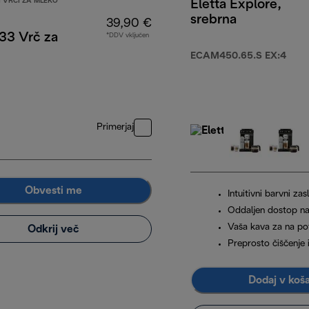
 VRČI ZA MLEKO
Eletta Explore,
srebrna
39,90 €
3 Vrč za
*DDV vključen
ECAM450.65.S EX:4
Primerjaj
Obvesti me
Intuitivni barvni zas
Oddaljen dostop n
Vaša kava za na po
Odkrij več
Preprosto čiščenje 
Dodaj v koš