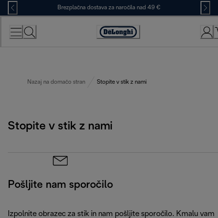
Skip
Brezplačna dostava za naročila nad 49 €
to
Content
Accessibility
Statement
Nazaj na domačo stran
Stopite v stik z nami
Stopite v stik z nami
Pošljite nam sporočilo
Izpolnite obrazec za stik in nam pošljite sporočilo. Kmalu vam