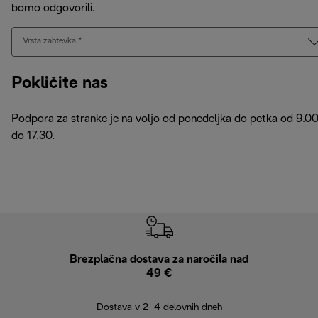
bomo odgovorili.
Vrsta zahtevka
*
Pokličite nas
Podpora za stranke je na voljo od ponedeljka do petka od 9.0
do 17.30.
Brezplačna dostava za naročila nad
Brez
49 €
30
Dostava v 2–4 delovnih dneh