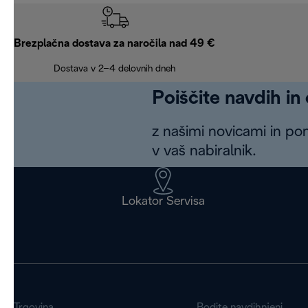
Brezplačna dostava za naročila nad 49 €
Dostava v 2–4 delovnih dneh
Poiščite navdih in
z našimi novicami in po
v vaš nabiralnik.
Lokator Servisa
Trgovina
Bodite navdihnjeni