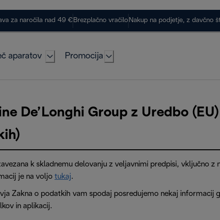
ava za naročila nad 49 €
Brezplačno vračilo
Nakup na podjetje, z davčno š
č aparatov
Promocija
ine De’Longhi Group z Uredbo (E
kih)
zavezana k skladnemu delovanju z veljavnimi predpisi, vključno
macij je na voljo
tukaj
.
avja Zakna o podatkih vam spodaj posredujemo nekaj informacij gl
ov in aplikacij.