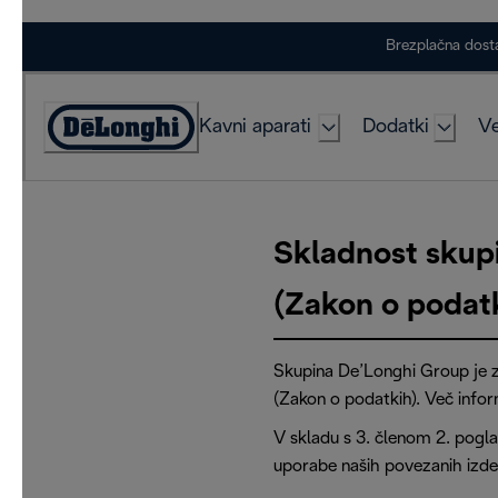
Skip
Brezplačna dost
to
Content
Kavni aparati
Dodatki
Ve
Accessibility
Statement
Skladnost skup
(Zakon o podat
Skupina De’Longhi Group je 
(Zakon o podatkih). Več infor
V skladu s 3. členom 2. pogl
uporabe naših povezanih izdelk