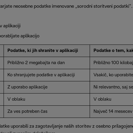
varjate neosebne podatke imenovane „sorodni storitveni podatki“. 
v aplikaciji
rabljate aplikacijo
Podatke, ki jih shranite v aplikaciji
Podatke o tem, kak
Približno 2 megabajta na dan
Približno 100 kiloba
Ko shranjujete podatke v aplikaciji
Vsakič, ko uporabite
Z uporabo aplikacije
Ni relevantno, saj s
V oblaku
V oblaku
Za ves potreben čas
Največ 14 mesecev
ke uporabili za zagotavljanje naših storitev z osebno prilagojeno