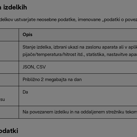
 izdelkih
delkov ustvarjate neosebne podatke, imenovane „podatki o poveza
Opis
Stanje izdelka, izbrani ukazi na zaslonu aparata ali v aplik
pijače/temperatura/hitrost itd., statistika, nastavitve apa
JSON, CSV
Približno 2 megabajta na dan
Da
asu
Na povezanem izdelku in na oddaljenem strežniku tekom
odatki