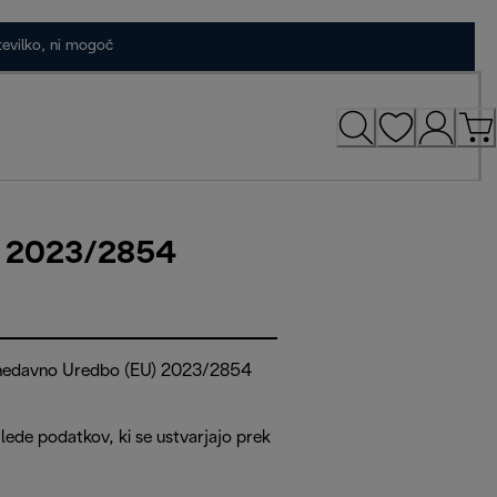
tevilko, ni mogoč
U) 2023/2854
 z nedavno Uredbo (EU) 2023/2854
ede podatkov, ki se ustvarjajo prek