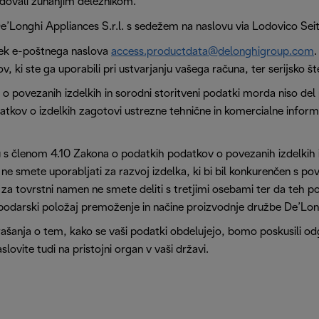
ovali zunanjim deležnikom.
’Longhi Appliances S.r.l. s sedežem na naslovu via Lodovico Seitz 
prek e-poštnega naslova
access.productdata@delonghigroup.com
v, ki ste ga uporabili pri ustvarjanju vašega računa, ter serijsko št
o povezanih izdelkih in sorodni storitveni podatki morda niso del 
datkov o izdelkih zagotovi ustrezne tehnične in komercialne informa
s členom 4.10 Zakona o podatkih podatkov o povezanih izdelkih in
ne smete uporabljati za razvoj izdelka, ki bi bil konkurenčen s p
 za tovrstni namen ne smete deliti s tretjimi osebami ter da teh 
podarski položaj premoženje in načine proizvodnje družbe De’Lon
ašanja o tem, kako se vaši podatki obdelujejo, bomo poskusili od
lovite tudi na pristojni organ v vaši državi.