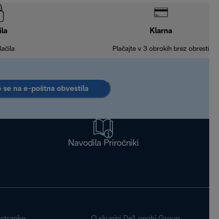
ila
Klarna
lačila
Plačajte v 3 obrokih brez obresti
e se na e-poštna obvestila
Navodila Priročniki
 stranke
O skupini De'Longhi Group