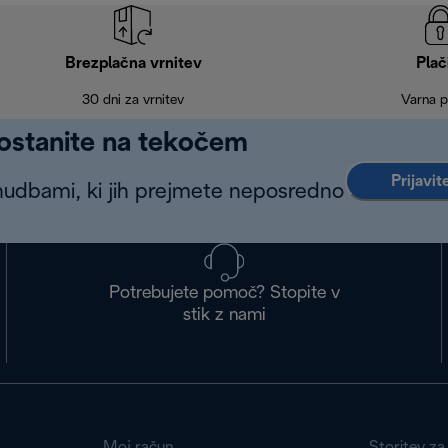
Brezplačna vrnitev
Plač
30 dni za vrnitev
Varna p
 ostanite na tekočem
Prijavit
nudbami, ki jih prejmete neposredno
Potrebujete pomoč? Stopite v
stik z nami
Moj račun
Storitev za