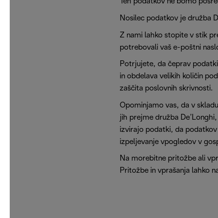
Teh podatkov ne bomo posred
Nosilec podatkov je družba De
Z nami lahko stopite v stik 
potrebovali vaš e-poštni naslo
Potrjujete, da čeprav podatki 
in obdelava velikih količin po
zaščita poslovnih skrivnosti.
Opominjamo vas, da v skladu 
jih prejme družba De’Longhi, 
izvirajo podatki, da podatkov
izpeljevanje vpogledov v gos
Na morebitne pritožbe ali vpr
Pritožbe in vprašanja lahko nas