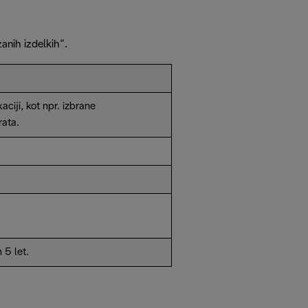
nih izdelkih“.
aciji, kot npr. izbrane
rata.
 5 let.