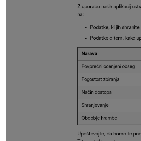
Z uporabo naših aplikacij ust
na:
Podatke, ki jih shranite 
Podatke o tem, kako upo
Narava
Povprečni ocenjeni obseg
Pogostost zbiranja
Način dostopa
Shranjevanje
Obdobje hrambe
Upoštevajte, da bomo te podat