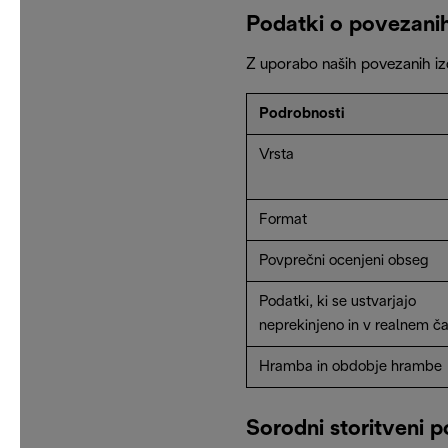
Podatki o povezanih
Z uporabo naših povezanih iz
Podrobnosti
Vrsta
Format
Povprečni ocenjeni obseg
Podatki, ki se ustvarjajo
neprekinjeno in v realnem č
Hramba in obdobje hrambe
Sorodni storitveni p