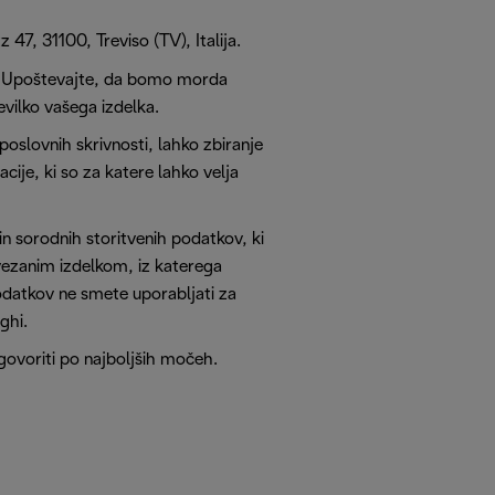
47, 31100, Treviso (TV), Italija.
. Upoštevajte, da bomo morda
evilko vašega izdelka.
poslovnih skrivnosti, lahko zbiranje
cije, ki so za katere lahko velja
 sorodnih storitvenih podatkov, ki
ovezanim izdelkom, iz katerega
podatkov ne smete uporabljati za
ghi.
govoriti po najboljših močeh.