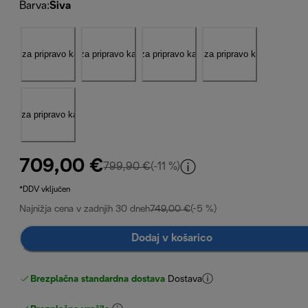
Barva
:
Siva
709,00 €
izvirna cena 799,90 €
799,90 €
(-11 %)
*DDV vključen
Najnižja cena v zadnjih 30 dneh
749,00 €
(-5 %)
Dodaj v košarico
Brezplačna standardna dostava
Dostava