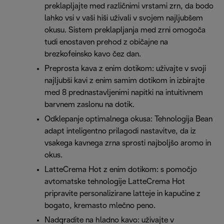
preklapljajte med različnimi vrstami zrn, da bodo
lahko vsi v vaši hiši uživali v svojem najljubšem
okusu. Sistem preklapljanja med zrni omogoča
tudi enostaven prehod z običajne na
brezkofeinsko kavo čez dan.
Preprosta kava z enim dotikom: uživajte v svoji
najljubši kavi z enim samim dotikom in izbirajte
med 8 prednastavljenimi napitki na intuitivnem
barvnem zaslonu na dotik.
Odklepanje optimalnega okusa: Tehnologija Bean
adapt inteligentno prilagodi nastavitve, da iz
vsakega kavnega zrna sprosti najboljšo aromo in
okus.
LatteCrema Hot z enim dotikom: s pomočjo
avtomatske tehnologije LatteCrema Hot
pripravite personalizirane latteje in kapučine z
bogato, kremasto mlečno peno.
Nadgradite na hladno kavo: uživajte v