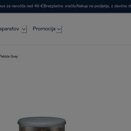
ava za naročila nad 49 €
Brezplačno vračilo
Nakup na podjetje, z davčno š
aparatov
Promocija
 Pebble Grey