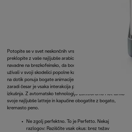
Potopite se v svet neskončnih vrst kavnih zrn in preprosto
preklopite z vaše najljubše arabice na krepko robusto ali z
navadne na brezkofeinsko, da bodo lahko vsi v vaši hiši
uživali v svoji skodelici popolne kave. Živahen barvni zaslon
na dotik ponuja bogate animacije in prilagojene rutine,
zaradi česar je vsaka interakcija poglobljena in osebna
izkušnja. Z avtomatsko tehnologijo LatteCrema Hot lahko
svoje najljubše latteje in kapučine obogatite z bogato,
kremasto peno.
Ne zgolj perfektno. To je Perfetto. Nekaj
razlogov: Raziščite vsak okus: brez težav