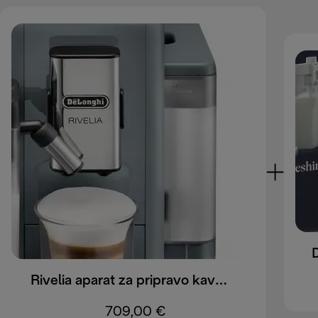
Rivelia aparat za pripravo kave EXAM440.55.G
709,00 €