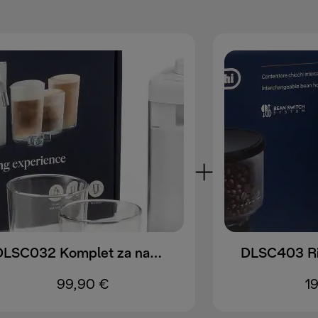
DLSC032 Komplet za nadgradnjo LatteCrema Cool
99,90 €
1