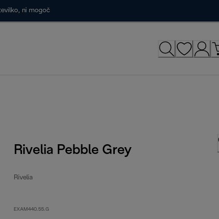
tevilko, ni mogoč
Rivelia Pebble Grey
Rivelia
EXAM440.55.G