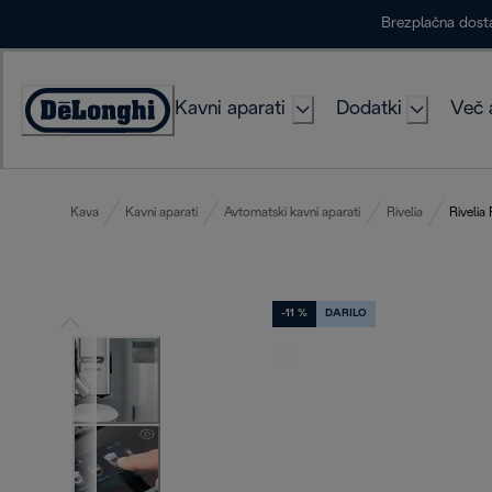
Skip
Brezplačna dost
to
Content
Kavni aparati
Dodatki
Več 
Accessibility
Statement
Kava
Kavni aparati
Avtomatski kavni aparati
Rivelia
Rivelia
-11 %
DARILO