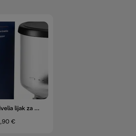
DLSC403 Rivelia lijak za zrna
9,90 €