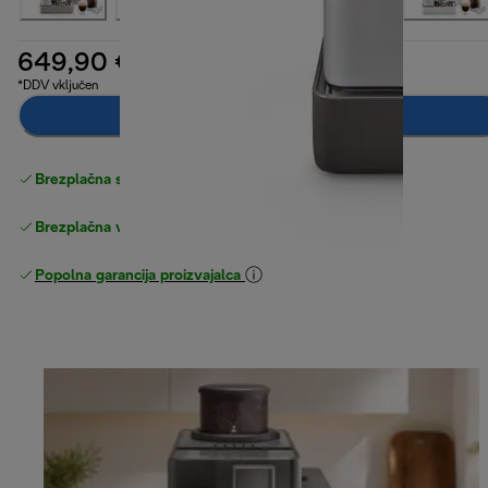
649,90 €
*DDV vključen
Dodaj v košarico
Brezplačna standardna dostava
Dostava
Brezplačna vračila
Popolna garancija proizvajalca