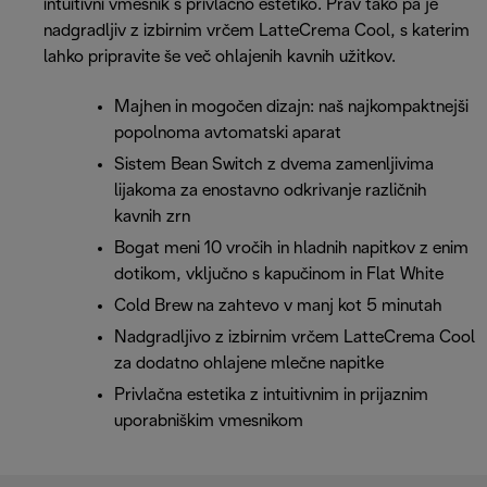
intuitivni vmesnik s privlačno estetiko. Prav tako pa je
nadgradljiv z izbirnim vrčem LatteCrema Cool, s katerim
lahko pripravite še več ohlajenih kavnih užitkov.
Majhen in mogočen dizajn: naš najkompaktnejši
popolnoma avtomatski aparat
Sistem Bean Switch z dvema zamenljivima
lijakoma za enostavno odkrivanje različnih
kavnih zrn
Bogat meni 10 vročih in hladnih napitkov z enim
dotikom, vključno s kapučinom in Flat White
Cold Brew na zahtevo v manj kot 5 minutah
Nadgradljivo z izbirnim vrčem LatteCrema Cool
za dodatno ohlajene mlečne napitke
Privlačna estetika z intuitivnim in prijaznim
uporabniškim vmesnikom