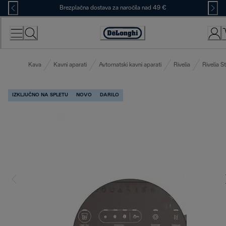
Skip
Brezplačna dostava za naročila nad 49 €
to
Content
Accessibility
Statement
Kava
Kavni aparati
Avtomatski kavni aparati
Rivelia
Rivelia St
IZKLJUČNO NA SPLETU
NOVO
DARILO