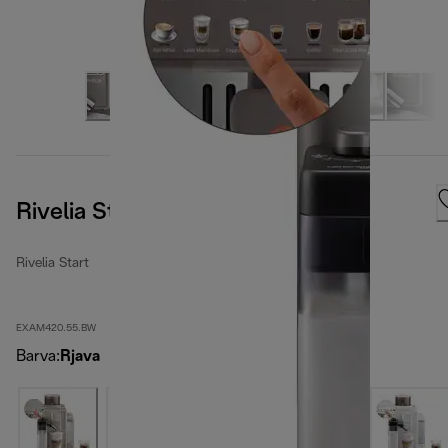
Rivelia Start Umber Brown
Rivelia Start
EXAM420.55.BW
Barva
:
Rjava