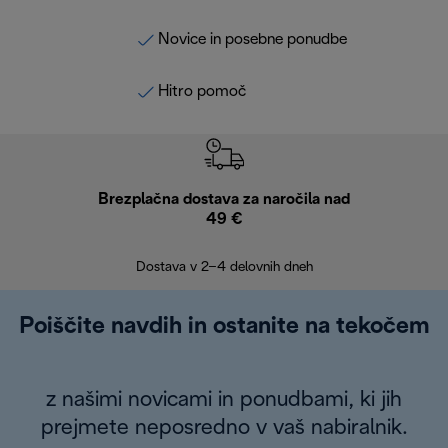
Novice in posebne ponudbe
Hitro pomoč
Brezplačna dostava za naročila nad
Brez
49 €
30
Dostava v 2–4 delovnih dneh
Poiščite navdih in ostanite na tekočem
z našimi novicami in ponudbami, ki jih
prejmete neposredno v vaš nabiralnik.