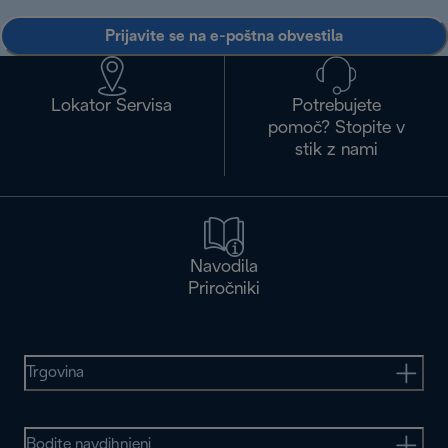
Prijavite se na e-poštna obvestila
Lokator Servisa
Potrebujete
pomoč? Stopite v
stik z nami
Navodila
Priročniki
Trgovina
Bodite navdihnjeni