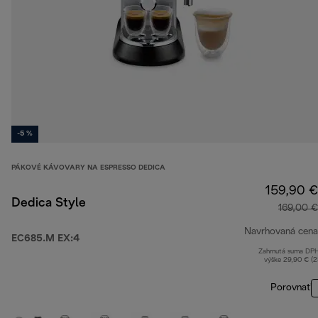
-5 %
PÁKOVÉ KÁVOVARY NA ESPRESSO DEDICA
159,90 €
Dedica Style
169,00 €
Navrhovaná cena
EC685.M EX:4
Zahrnutá suma DP
výške 29,90 € (
Porovnať