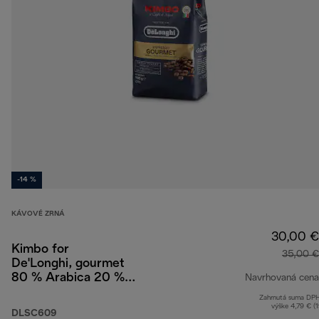
-14 %
KÁVOVÉ ZRNÁ
30,00 €
Kimbo for
35,00 €
De'Longhi, gourmet
80 % Arabica 20 %
Navrhovaná cena
Robusta, 1 kg
Zahrnutá suma DP
výške 4,79 € (
DLSC609