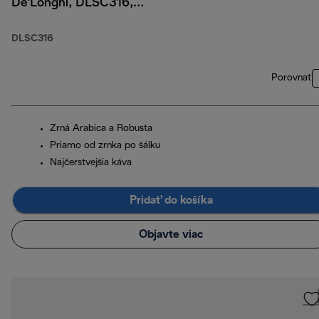
De'Longhi, DLSC316,
so zrnkovou kávou 4 x
250 g a 2 pohármi
DLSC316
espresso
Porovnať
Zrná Arabica a Robusta
Priamo od zrnka po šálku
Najčerstvejšia káva
Pridať do košíka
Objavte viac