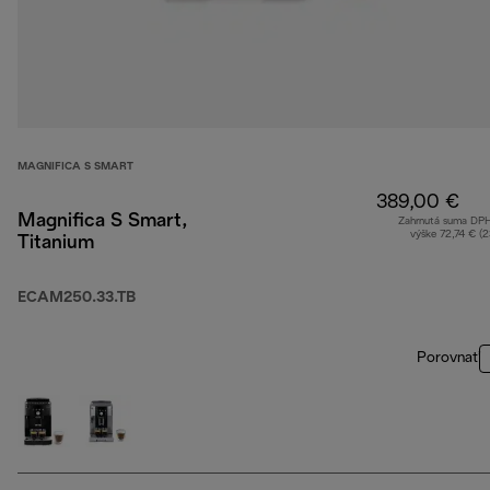
MAGNIFICA S SMART
389,00 €
Magnifica S Smart,
Zahrnutá suma DP
výške 72,74 € (
Titanium
ECAM250.33.TB
Porovnať