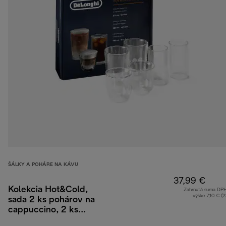
ŠÁLKY A POHÁRE NA KÁVU
37,99 €
Kolekcia Hot&Cold,
Zahrnutá suma DP
výške 7,10 € (
sada 2 ks pohárov na
cappuccino, 2 ks
pohárov na studené