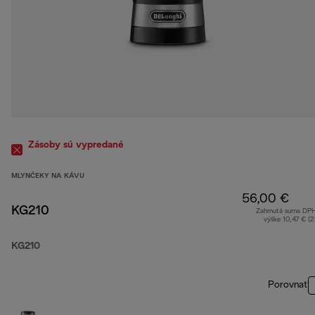
Zásoby sú vypredané
MLYNČEKY NA KÁVU
56,00 €
KG210
Zahrnutá suma DP
výške 10,47 € (
KG210
Porovnať