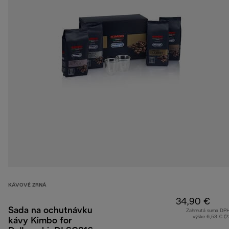
KÁVOVÉ ZRNÁ
34,90 €
Sada na ochutnávku
Zahrnutá suma DP
výške 6,53 € (
kávy Kimbo for