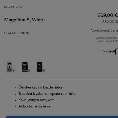
MAGNIFICA S
269,00 €
Magnifica S, White
339,00 €
Navrhovaná cena
ECAM22.110.W
Zahrnutá suma DP
výške 50,30 € (
Porovnať
Čerstvá káva v každej šálke
Tradičná tryska na napenenie mlieka
Káva jedným dotykom
Jednoduché čistenie