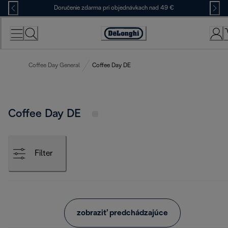
Skip
Doručenie zdarma pri objednávkach nad 49 €
to
Content
Accessibility
Statement
Coffee Day General
Coffee Day DE
Coffee Day DE
Filter
zobraziť predchádzajúce