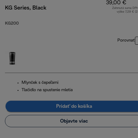
39,00 €
KG Series, Black
Zahrnutá suma DP
výške 7,29 € (
KG200
Porovnať
Mlynček s čepeľami
Tlačidlo na spustenie mletia
Pridať do košíka
Objavte viac