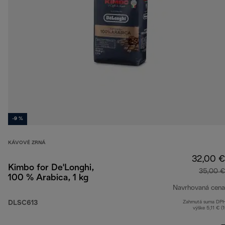
-9 %
KÁVOVÉ ZRNÁ
32,00 €
Kimbo for De'Longhi,
35,00 €
100 % Arabica, 1 kg
Navrhovaná cena
DLSC613
Zahrnutá suma DP
výške 5,11 € (