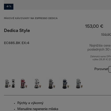
-9 %
PÁKOVÉ KÁVOVARY NA ESPRESSO DEDICA
153,00 €
Dedica Style
159,9
EC685.BK EX:4
Najnižšia cena
posledných 30 
Zahrnutá suma DP
výške 28,61 € (
Porovnať
Rýchly a výkonný
Manuálne napenenie mlieka