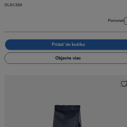
nápoje, 2 ks
DLSC326
dvojstenných
termoizolačných
pohárov
Porovnať
Pridať do košíka
Objavte viac