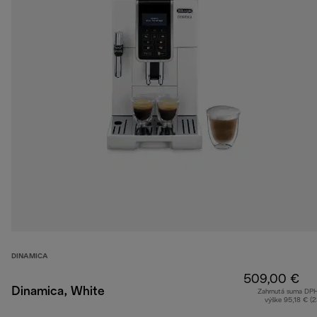
DINAMICA
509,00 €
Dinamica, White
Zahrnutá suma DP
výške 95,18 € (