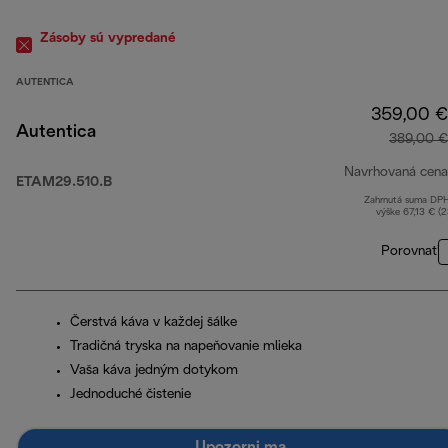
Zásoby sú vypredané
AUTENTICA
359,00 €
Autentica
389,00 €
Navrhovaná cena
ETAM29.510.B
Zahrnutá suma DP
výške 67,13 € (
Porovnať
Čerstvá káva v každej šálke
Tradičná tryska na napeňovanie mlieka
Vaša káva jedným dotykom
Jednoduché čistenie
Upozorni ma