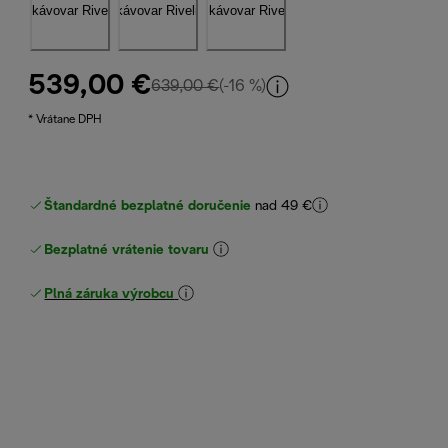
539,00 €
pôvodná cena 639,00 €
639,00 €
(-16 %)
* Vrátane DPH
Štandardné bezplatné doručenie
nad 49 €
Bezplatné vrátenie tovaru
Plná záruka výrobcu