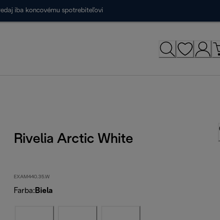
redaj iba koncovému spotrebiteľovi
Rivelia Arctic White
EXAM440.35.W
Farba
:
Biela