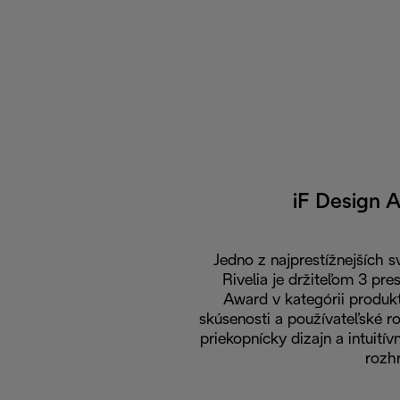
iF Design 
Jedno z najprestížnejších s
Rivelia je držiteľom 3 pre
Award v kategórii produkt
skúsenosti a používateľské ro
priekopnícky dizajn a intuití
rozhr