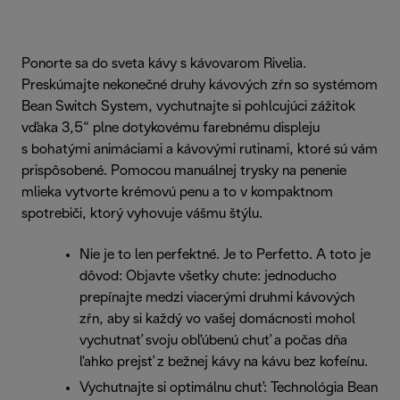
Ponorte sa do sveta kávy s kávovarom Rivelia.
Preskúmajte nekonečné druhy kávových zŕn so systémom
Bean Switch System, vychutnajte si pohlcujúci zážitok
vďaka 3,5“ plne dotykovému farebnému displeju
s bohatými animáciami a kávovými rutinami, ktoré sú vám
prispôsobené. Pomocou manuálnej trysky na penenie
mlieka vytvorte krémovú penu a to v kompaktnom
spotrebiči, ktorý vyhovuje vášmu štýlu.
Nie je to len perfektné. Je to Perfetto. A toto je
dôvod: Objavte všetky chute: jednoducho
prepínajte medzi viacerými druhmi kávových
zŕn, aby si každý vo vašej domácnosti mohol
vychutnať svoju obľúbenú chuť a počas dňa
ľahko prejsť z bežnej kávy na kávu bez kofeínu.
Vychutnajte si optimálnu chuť: Technológia Bean