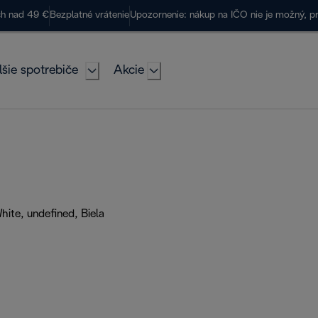
ch nad 49 €
Bezplatné vrátenie
Upozornenie: nákup na IČO nie je možný, p
lšie spotrebiče
Akcie