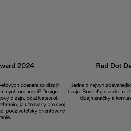
Award 2024
Red Dot D
vetových ocenení za dizajn.
Jedna z najvyhľadávanejší
stížnych ocenení iF Design
dizajn. Rozdeľuje sa do troch
ový dizajn, používateľské
dizajn značky a komuni
zhranie, je uznávaný pre svoj
vne, používateľsky orientované
anie.