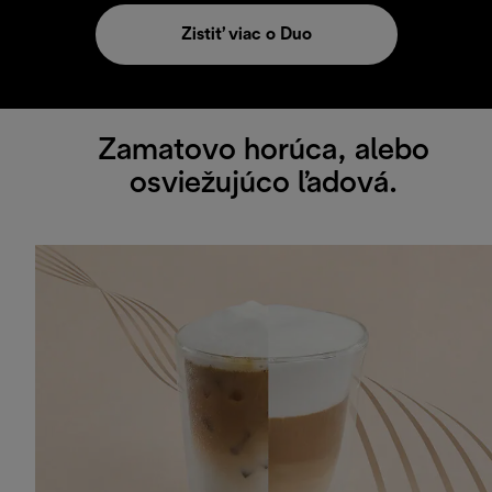
Zistiť viac o Duo
Zamatovo horúca, alebo
osviežujúco ľadová.