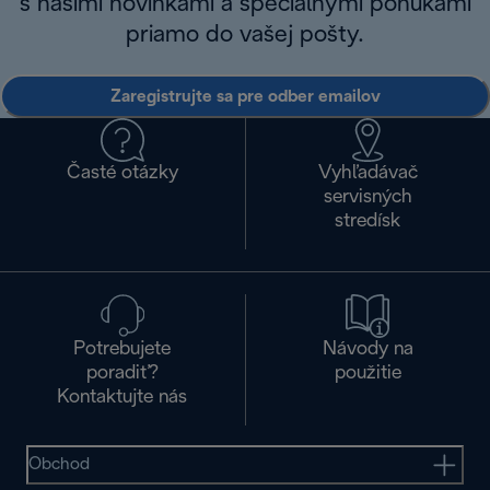
s našimi novinkami a špeciálnymi ponukami
priamo do vašej pošty.
Zaregistrujte sa pre odber emailov
Časté otázky
Vyhľadávač
servisných
stredísk
Potrebujete
Návody na
poradiť?
použitie
Kontaktujte nás
Obchod