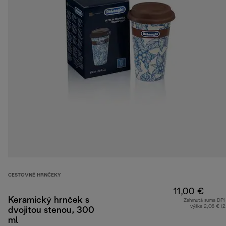
CESTOVNÉ HRNČEKY
11,00 €
Keramický hrnček s
Zahrnutá suma DP
výške 2,06 € (
dvojitou stenou, 300
ml