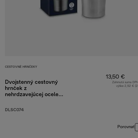
CESTOVNÉ HRNČEKY
13,50 €
Dvojstenný cestovný
Zahrnutá suma DP
výške 2,52 € (
hrnček z
nehrdzavejúcej ocele,
235 ml
DLSC074
Porovnať