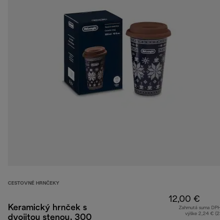
CESTOVNÉ HRNČEKY
12,00 €
Keramický hrnček s
Zahrnutá suma DP
výške 2,24 € (
dvojitou stenou, 300