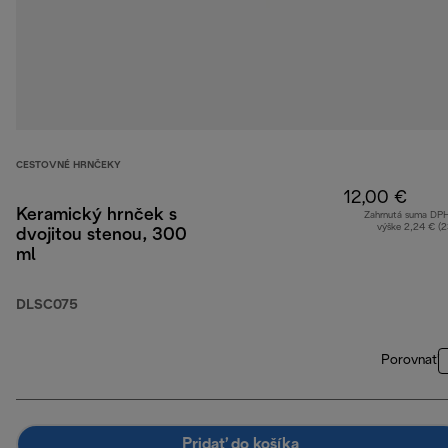
CESTOVNÉ HRNČEKY
12,00 €
Keramický hrnček s
Zahrnutá suma DP
výške 2,24 € (
dvojitou stenou, 300
ml
DLSC075
Porovnať
Pridať do košíka