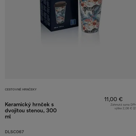
CESTOVNÉ HRNČEKY
11,00 €
Keramický hrnček s
Zahrnutá suma DP
výške 2,06 € (
dvojitou stenou, 300
ml
DLSC067