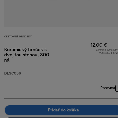
CESTOVNÉ HRNČEKY
12,00 €
Keramický hrnček s
Zahrnutá suma DP
výške 2,24 € (
dvojitou stenou, 300
ml
DLSC056
Porovnať
Pridať do košíka