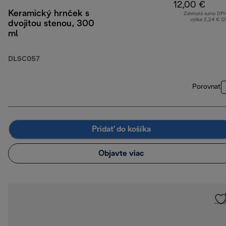
12,00 €
Keramický hrnček s
Zahrnutá suma DP
výške 2,24 € (
dvojitou stenou, 300
ml
DLSC057
Porovnať
Pridať do košíka
Objavte viac