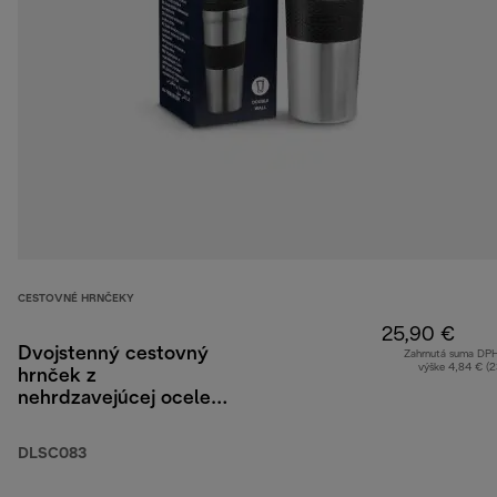
CESTOVNÉ HRNČEKY
25,90 €
Dvojstenný cestovný
Zahrnutá suma DP
výške 4,84 € (
hrnček z
nehrdzavejúcej ocele,
705 ml
DLSC083