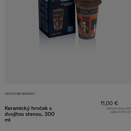
CESTOVNÉ HRNČEKY
11,00 €
Keramický hrnček s
Zahrnutá suma DP
výške 2,06 € (
dvojitou stenou, 300
ml