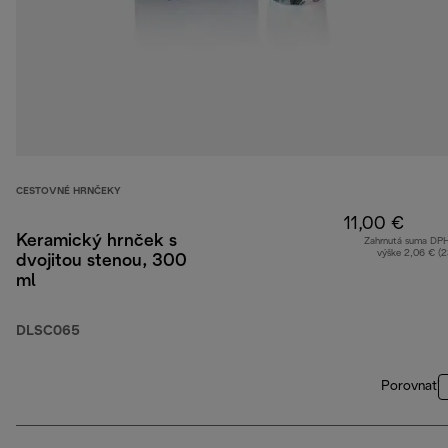
CESTOVNÉ HRNČEKY
11,00 €
Keramický hrnček s
Zahrnutá suma DP
výške 2,06 € (
dvojitou stenou, 300
ml
DLSC065
Porovnať