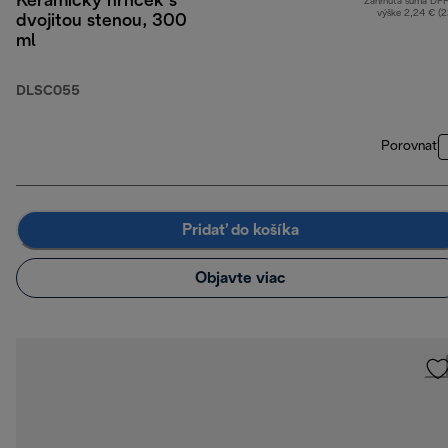
Keramický hrnček s
Zahrnutá suma DP
výške 2,24 € (
dvojitou stenou, 300
ml
DLSC055
Porovnať
Pridať do košíka
Objavte viac