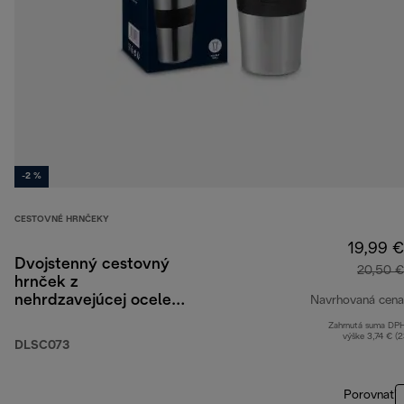
-2 %
CESTOVNÉ HRNČEKY
19,99 €
Dvojstenný cestovný
20,50 €
hrnček z
nehrdzavejúcej ocele,
Navrhovaná cena
470 ml
Zahrnutá suma DP
výške 3,74 € (
DLSC073
Porovnať