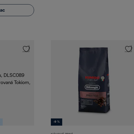
iac
A
-9 %