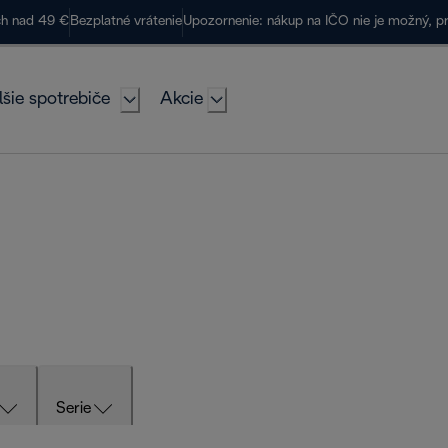
ch nad 49 €
Bezplatné vrátenie
Upozornenie: nákup na IČO nie je možný, p
lšie spotrebiče
Akcie
Serie