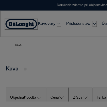
Skip
Doručenie zdarma pri objednávka
to
Content
Kávovary
Príslušenstvo
Ďa
Accessibility
Statement
Káva
Káva
Objednať podľa
Cena
Zľava
Farba