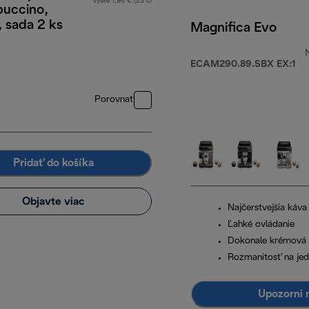
výške 1,96 € (23%)
puccino,
 sada 2 ks
Magnifica Evo
0 €
ECAM290.89.SBX EX:1
Porovnať
Pridať do košíka
Objavte viac
Najčerstvejšia káva
Ľahké ovládanie
Dokonale krémová 
Rozmanitosť na je
Upozorni 