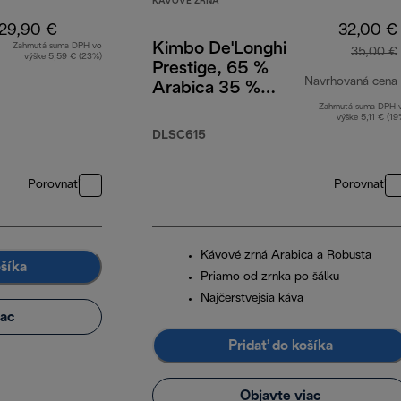
KÁVOVÉ ZRNÁ
29,90 €
32,00 €
Kimbo De'Longhi
Zahrnutá suma DPH vo
35,00 €
výške 5,59 € (23%)
Prestige, 65 %
Navrhovaná cena
Arabica 35 %
Robusta,
Zahrnutá suma DPH 
výške 5,11 € (19
DLSC615, 1 kg
DLSC615
Porovnať
Porovnať
Kávové zrná Arabica a Robusta
ošíka
Priamo od zrnka po šálku
Najčerstvejšia káva
iac
Pridať do košíka
Objavte viac