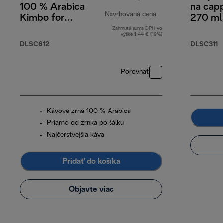
100 % Arabica
na cap
Navrhovaná cena
Kimbo for
270 ml,
DeLonghi, 250 g
Zahrnutá suma DPH vo
pôvodná cena 10,0
výške 1,44 € (19%)
DLSC612
DLSC311
Porovnať
Kávové zrná 100 % Arabica
Priamo od zrnka po šálku
Najčerstvejšia káva
Pridať do košíka
Objavte viac