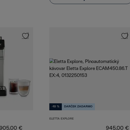
-10 %
DARČEK ZADARMO
ELETTA EXPLORE
905,00 €
945,00 €