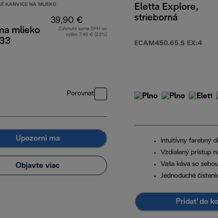
É KANVICE NA MLIEKO
Eletta Explore,
strieborná
39,90 €
na mlieko
Zahrnutá suma DPH vo
výške 7,46 € (23%)
33
ECAM450.65.S EX:4
Porovnať
Upozorni ma
Intuitívny farebný di
Vzdialený prístup n
Vaša káva so sebo
Objavte viac
Jednoduché čistenie
Pridať do k