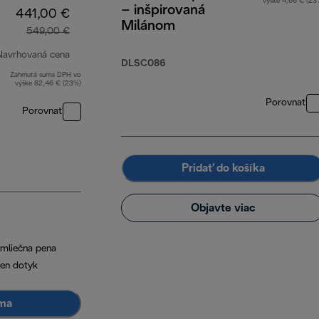
výške 4,66 € (23
– inšpirovaná
441,00 €
Milánom
549,00 €
Navrhovaná cena
DLSC086
Zahrnutá suma DPH vo
pôvodná cena 549,00 €
výške 82,46 € (23%)
Porovnať
Porovnať
Pridať do košíka
Objavte viac
mliečna pena
den dotyk
ma