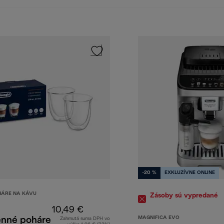
-20 %
EXKLUZÍVNE ONLINE
HÁRE NA KÁVU
Zásoby sú vypredané
10,49 €
MAGNIFICA EVO
enné poháre
Zahrnutá suma DPH vo