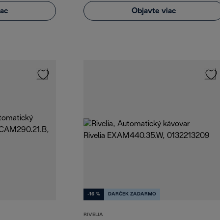
iac
Objavte viac
-16 %
DARČEK ZADARMO
RIVELIA