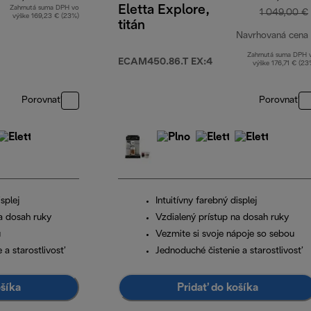
Eletta Explore,
Zahrnutá suma DPH vo
1 049,00 €
výške 169,23 € (23%)
titán
Navrhovaná cena
Zahrnutá suma DPH 
ECAM450.86.T EX:4
výške 176,71 € (23
Porovnať
Porovnať
splej
Intuitívny farebný displej
a dosah ruky
Vzdialený prístup na dosah ruky
u
Vezmite si svoje nápoje so sebou
 a starostlivosť
Jednoduché čistenie a starostlivosť
ošíka
Pridať do košíka