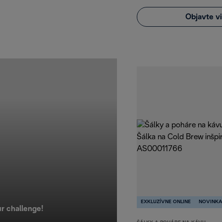
Objavte v
EXKLUZÍVNE ONLINE
NOVINK
ur challenge!