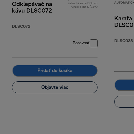
AUTOMATICK
Odklepávač na
Zahrnutá suma DPH vo
výške 5,89 € (23%)
kávu DLSC072
Karafa 
DLSC0
DLSC072
DLSC033
Porovnať
Pridať do košíka
Objavte viac