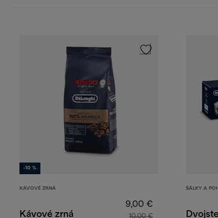
-10 %
KÁVOVÉ ZRNÁ
ŠÁLKY A PO
9,00 €
Kávové zrná
Dvojst
10,00 €