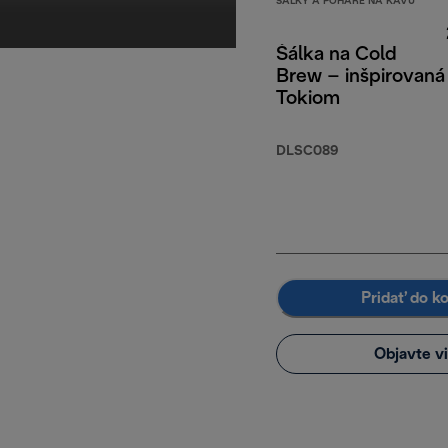
ŠÁLKY A POHÁRE NA KÁVU
Šálka na Cold
Brew – inšpirovaná
Tokiom
DLSC089
Pridať do k
Objavte v