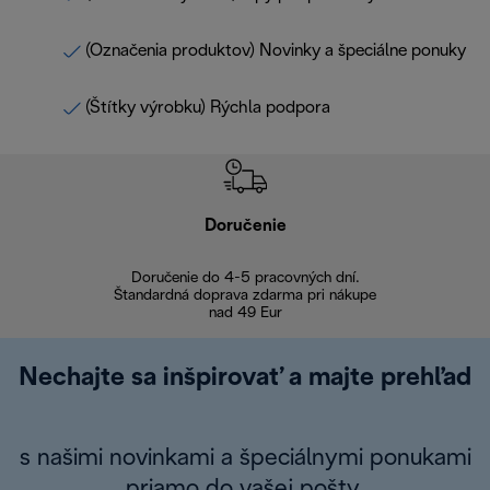
(Označenia produktov) Novinky a špeciálne ponuky
(Štítky výrobku) Rýchla podpora
Doručenie
Vr
Doručenie do 4-5 pracovných dní.
Bezproblémové
Štandardná doprava zdarma pri nákupe
nad 49 Eur
Nechajte sa inšpirovať a majte prehľad
s našimi novinkami a špeciálnymi ponukami
priamo do vašej pošty.