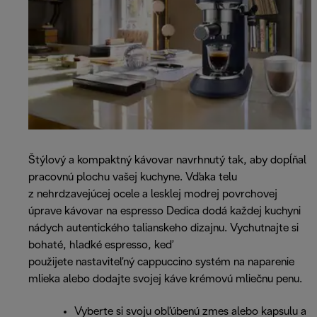
Štýlový a kompaktný kávovar navrhnutý tak, aby dopĺňal
pracovnú plochu vašej kuchyne. Vďaka telu
z nehrdzavejúcej ocele a lesklej modrej povrchovej
úprave kávovar na espresso Dedica dodá každej kuchyni
nádych autentického talianskeho dizajnu. Vychutnajte si
bohaté, hladké espresso, keď
použijete nastaviteľný cappuccino systém na naparenie
mlieka alebo dodajte svojej káve krémovú mliečnu penu.
Vyberte si svoju obľúbenú zmes alebo kapsulu a