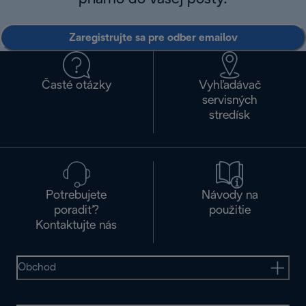
Zaregistrujte sa pre odber emailov
Časté otázky
Vyhľadávač
servisných
stredísk
Potrebujete
Návody na
poradiť?
použitie
Kontaktujte nás
Obchod