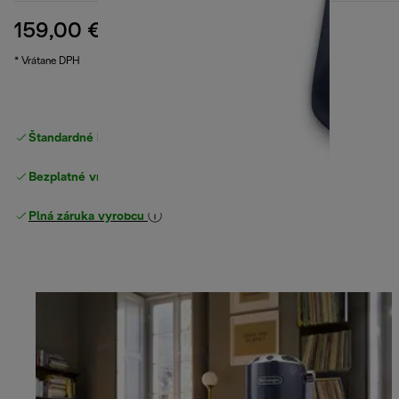
159,00 €
pôvodná cena 169,00 €
169,00 €
(-6 %)
* Vrátane DPH
Štandardné bezplatné doručenie
nad 49 €
Bezplatné vrátenie tovaru
Plná záruka výrobcu