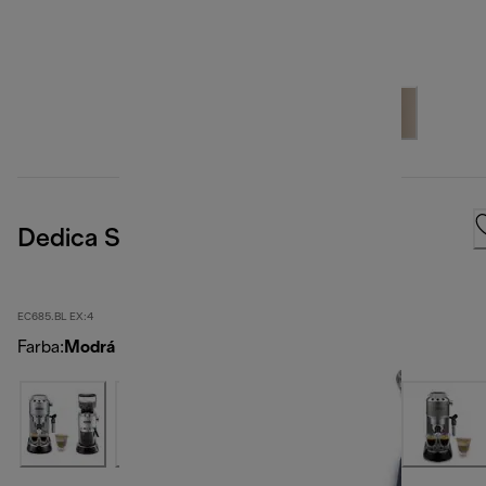
Dedica Style
EC685.BL EX:4
Farba
:
Modrá