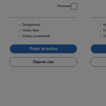
Porovnať
Odvápňovač
R
Vodný filter
O
Čistiaci prostriedok
Zi
Pridať do košíka
Objavte viac