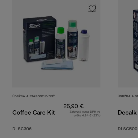
ÚDRŽBA A STAROSTLIVOSŤ
ÚDRŽBA A S
25,90 €
Coffee Care Kit
Decalk
Zahrnutá suma DPH vo
výške 4,84 € (23%)
DLSC306
DLSC500