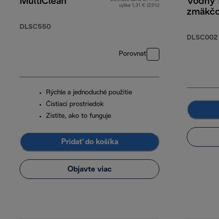
MultiClean
Vodný f
výške 1,31 € (23%)
zmäkčov
DLSC550
DLSC002
Porovnať
Rýchle a jednoduché použitie
Čistiaci prostriedok
Zistite, ako to funguje
Pridať do košíka
Objavte viac