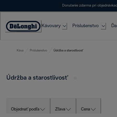
Skip
Doručenie zdarma pri objednávka
to
Content
Kávovary
Príslušenstvo
Ďa
Accessibility
Statement
Káva
Príslušenstvo
Údržba a starostlivosť
Údržba a starostlivosť
Objednať podľa
Zľava
Cena