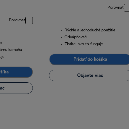
Porovnať
Porovnať
Rýchle a jednoduché použitie
Odvápňovač
e
Zistite, ako to funguje
nému kameňu
uje
Pridať do košíka
ošíka
Objavte viac
iac