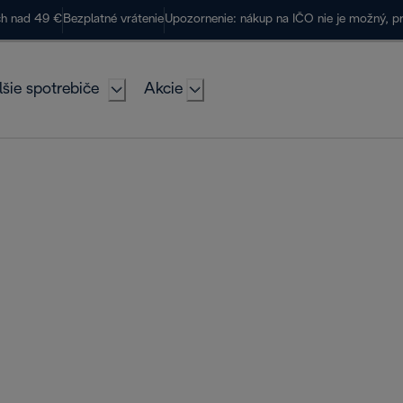
ch nad 49 €
Bezplatné vrátenie
Upozornenie: nákup na IČO nie je možný, p
lšie spotrebiče
Akcie