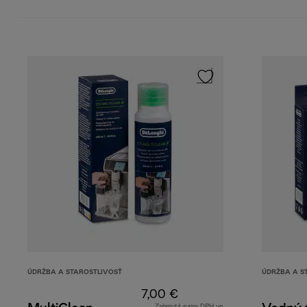
ÚDRŽBA A STAROSTLIVOSŤ
ÚDRŽBA A S
7,00 €
Zahrnutá suma DPH vo