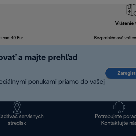
Vrátenie 
e nad 49 Eur
Bezproblémové vráteni
rovať a majte prehľad
Zaregist
peciálnymi ponukami priamo do vašej
ľadávač servisných
Potrebujete pora
stredísk
Kontaktujte ná