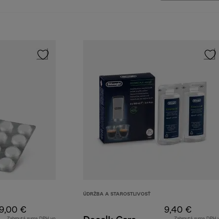
ÚDRŽBA A STAROSTLIVOSŤ
9,00 €
9,40 €
Zahrnutá suma DPH vo
Zahrnutá suma DPH 