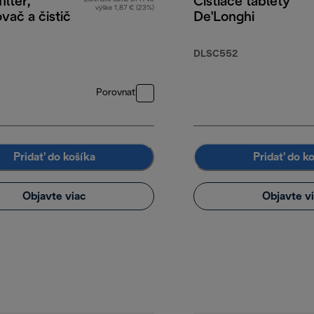
ilter,
Čistiace tablety
výške 1,87 € (23%)
ač a čistič
De'Longhi
DLSC552
Porovnať
Pridať do košíka
Pridať do k
Objavte viac
Objavte v