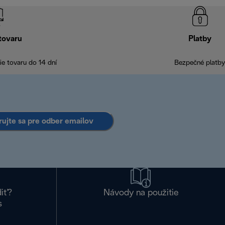
tovaru
Platby
e tovaru do 14 dní
Bezpečné platby
rujte sa pre odber emailov
diť?
Návody na použitie
s