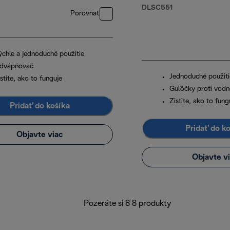
sáčky
DLSC551
Porovnať
ýchle a jednoduché použitie
dvápňovač
Jednoduché použiti
stite, ako to funguje
Guľôčky proti vod
Zistite, ako to fung
Pridať do košíka
Pridať do k
Objavte viac
Objavte v
Pozeráte si 8 8 produkty