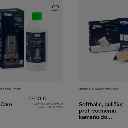
TAROSTLIVOSŤ
ÚDRŽBA A STAROSTLIVOSŤ
13,00 €
 Care
Softballs, guličky
Zahrnutá suma DPH vo
výške 2,43 € (23%)
proti vodnému
kameňu do
kávovarov, 2