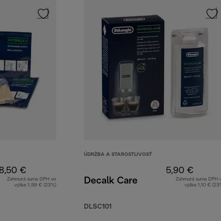
ÚDRŽBA A STAROSTLIVOSŤ
8,50 €
5,90 €
Decalk Care
Zahrnutá suma DPH vo
Zahrnutá suma DPH 
výške 1,59 € (23%)
výške 1,10 € (23
DLSC101