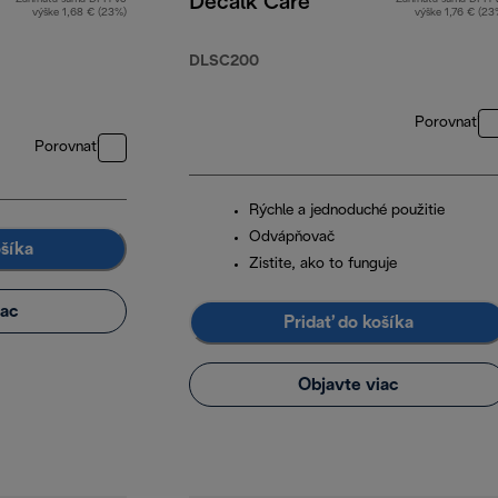
Decalk Care
výške 1,68 € (23%)
výške 1,76 € (23
DLSC200
Porovnať
Porovnať
Rýchle a jednoduché použitie
Odvápňovač
ošíka
Zistite, ako to funguje
iac
Pridať do košíka
Objavte viac