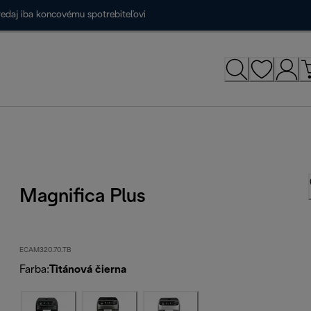
redaj iba koncovému spotrebiteľovi
Magnifica Plus
ECAM320.70.TB
Farba
:
Titánová čierna