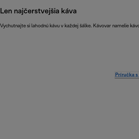
Len najčerstvejšia káva
Vychutnajte si lahodnú kávu v každej šálke. Kávovar namelie káv
Príručka s