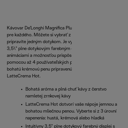
Kávovar De'Longhi Magnifica Plus pripraví lahodnú kávu
pre každého. Môžete si vybrať z 18 nápojov, ktoré
pripravíte jedným dotykom. Je vybavený pohlcujúcim
3,5\" plne dotykovým farebným displejom s bohatými
animáciami a možnosťou prispôsobiť si obľúbené nápoje
pomocou až 4 používateľských profilov. Vychutnajte si
bohatú krémovú penu pripravenú technológiou
LatteCrema Hot.
Bohatá aróma a plná chuť kávy z čerstvo
namletej zrnkovej kávy
LatteCrema Hot dotvorí vaše nápoje jemnou a
bohatou mliečnou penou. Vyberte si z 3 úrovní
napenenia: hustá, krémová alebo hladká
Intuitívny 3,5" plne dotykový farebný displej s