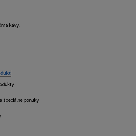
róma kávy.
odukt
rodukty
a špeciálne ponuky
a