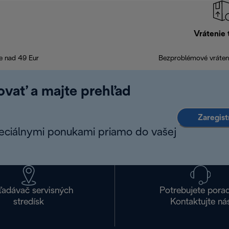
Vrátenie 
e nad 49 Eur
Bezproblémové vráteni
rovať a majte prehľad
Zaregist
peciálnymi ponukami priamo do vašej
ľadávač servisných
Potrebujete pora
stredísk
Kontaktujte ná