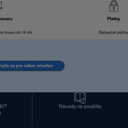
tovaru
Platby
e tovaru do 14 dní
Bezpečné platby
rujte sa pre odber emailov
diť?
Návody na použitie
s