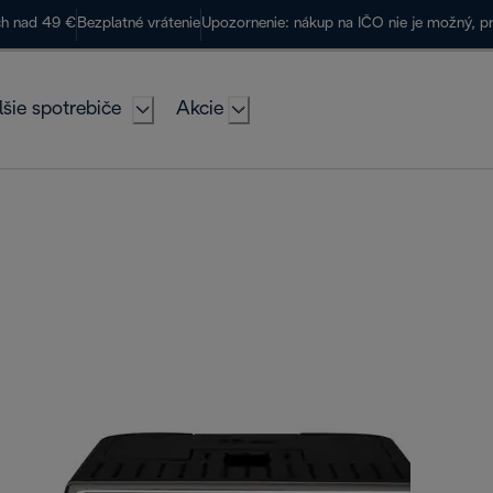
ch nad 49 €
Bezplatné vrátenie
Upozornenie: nákup na IČO nie je možný, p
lšie spotrebiče
Akcie