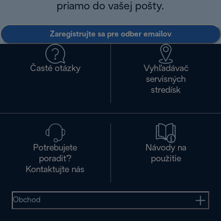
priamo do vašej pošty.
Zaregistrujte sa pre odber emailov
Časté otázky
Vyhľadávač
servisných
stredísk
Potrebujete
Návody na
poradiť?
použitie
Kontaktujte nás
Obchod