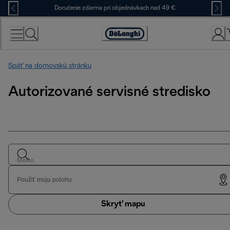
Skip
Doručenie zdarma pri objednávkach nad 49 €
to
Content
Accessibility
Statement
Späť na domovskú stránku
Autorizované servisné stredisko
Mesto
Použiť moju polohu
Skryť mapu