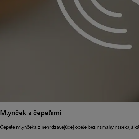
Mlynček s čepeľami
Čepele mlynčeka z nehrdzavejúcej ocele bez námahy nasekajú ká