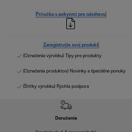
Príručka s pokynmi pre návštevu
Zaregistrujte svoj produkt
(Označenia výrobku) Tipy pre produkty
(Označenia produktov) Novinky a špeciálne ponuky
(Štítky výrobku) Rýchla podpora
Doručenie
Vr