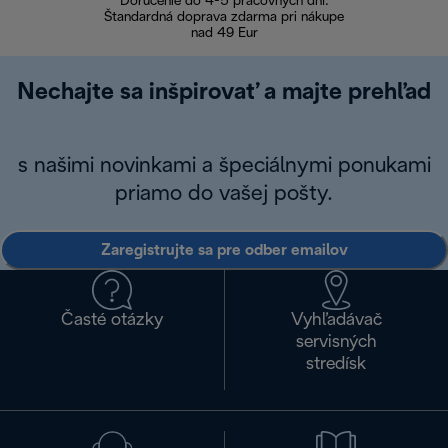
Doručenie do 4-5 pracovných dní.
Bezproblémové
Štandardná doprava zdarma pri nákupe
nad 49 Eur
Nechajte sa inšpirovať a majte prehľad
s našimi novinkami a špeciálnymi ponukami
priamo do vašej pošty.
Zaregistrujte sa pre odber emailov
Časté otázky
Vyhľadávač
servisných
stredísk