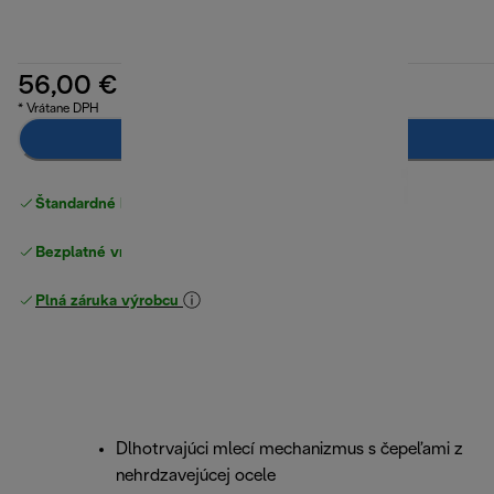
56,00 €
* Vrátane DPH
Upozorni ma
Štandardné bezplatné doručenie
nad 49 €
Bezplatné vrátenie tovaru
Plná záruka výrobcu
Dlhotrvajúci mlecí mechanizmus s čepeľami z
nehrdzavejúcej ocele