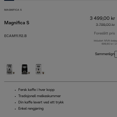
MAGNIFICA S
3 499,00 kr
Magnifica S
3 799,00 kr
Foreslått pris
ECAM11.112.B
Inkludert MVA-belø
o
699,80 kr ( 
Sammenlign
Fersk kaffe i hver kopp
Tradisjonell melkeskummer
Din kaffe levert ved ett trykk
Enkel rengjøring