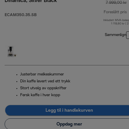
Dinamica, Silver Black
7 999,00 kr
Foreslått pris
ECAM350.35.SB
Inkludert MVA-belø
o
1 119,80 kr ( 
Sammenlign
Justerbar melkeskummer
Din kaffe levert ved ett trykk
Stort utvalg av oppskrifter
Fersk kaffe i hver kopp
Legg til i handlekurven
Oppdag mer