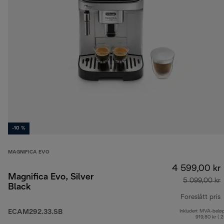
-10 %
MAGNIFICA EVO
4 599,00 kr
Magnifica Evo, Silver
5 099,00 kr
Black
Foreslått pris
ECAM292.33.SB
Inkludert MVA-belø
o
919,80 kr ( 