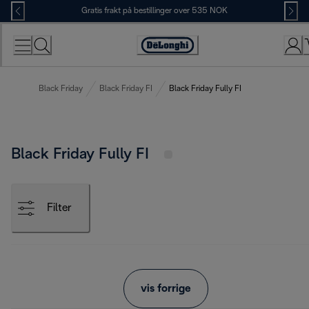
Skip
Gratis frakt på bestillinger over 535 NOK
to
Content
Accessibility
Statement
Black Friday
Black Friday FI
Black Friday Fully FI
Black Friday Fully FI
Filter
vis forrige