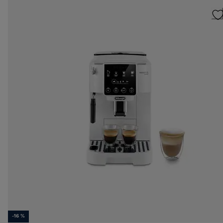
-16 %