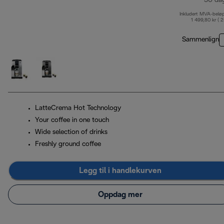
30 da
Inkludert MVA-belø
1 499,80 kr ( 
Sammenlign
LatteCrema Hot Technology
Your coffee in one touch
Wide selection of drinks
Freshly ground coffee
Legg til i handlekurven
Oppdag mer