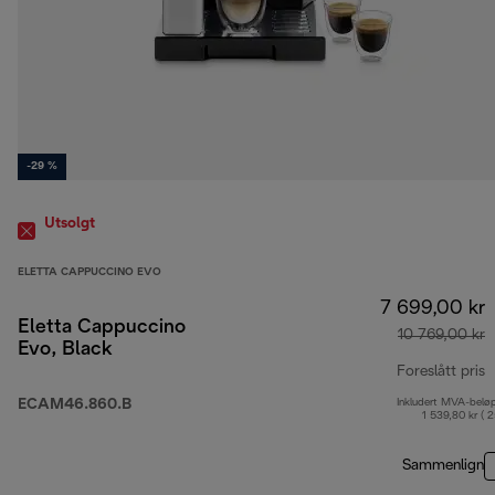
-29 %
Utsolgt
ELETTA CAPPUCCINO EVO
7 699,00 kr
Eletta Cappuccino
10 769,00 kr
Evo, Black
Foreslått pris
ECAM46.860.B
Inkludert MVA-belø
o
1 539,80 kr ( 
Sammenlign