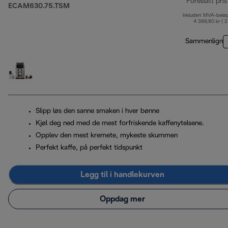
Foreslått pris
ECAM630.75.TSM
Inkludert MVA-belø
4 399,80 kr ( 
Sammenlign
Slipp løs den sanne smaken i hver bønne
Kjøl deg ned med de mest forfriskende kaffenytelsene.
Opplev den mest kremete, mykeste skummen
Perfekt kaffe, på perfekt tidspunkt
Legg til i handlekurven
Oppdag mer