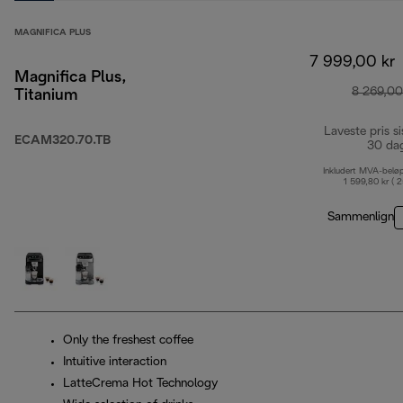
MAGNIFICA PLUS
7 999,00 kr
Magnifica Plus,
8 269,00
Titanium
Laveste pris si
ECAM320.70.TB
30 da
Inkludert MVA-belø
1 599,80 kr ( 
Sammenlign
Only the freshest coffee
Intuitive interaction
LatteCrema Hot Technology