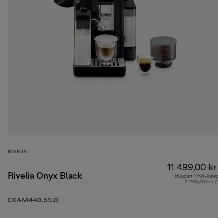
RIVELIA
11 499,00 kr
Rivelia Onyx Black
Inkludert MVA-belø
2 299,80 kr ( 
EXAM440.55.B