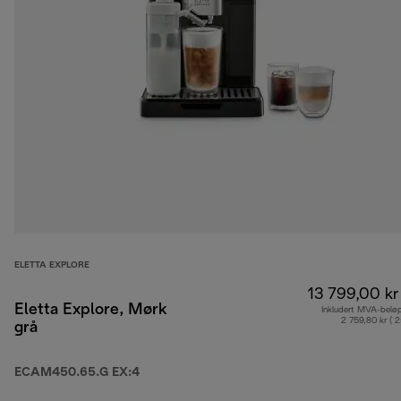
ELETTA EXPLORE
13 799,00 kr
Eletta Explore, Mørk
Inkludert MVA-belø
2 759,80 kr ( 
grå
ECAM450.65.G EX:4