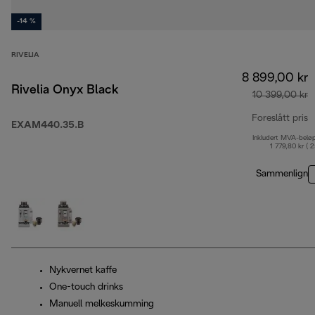
-14 %
RIVELIA
8 899,00 kr
Rivelia Onyx Black
10 399,00 kr
Foreslått pris
EXAM440.35.B
Inkludert MVA-belø
o
1 779,80 kr ( 
Sammenlign
Nykvernet kaffe
One-touch drinks
Manuell melkeskumming