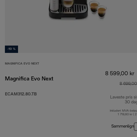
-10 %
MAGNIFICA EVO NEXT
8 599,00 kr
Magnifica Evo Next
8 699,00
ECAM312.80.TB
Laveste pris si
30 da
Inkludert MVA-belø
1 719,80 kr ( 
Sammenlign