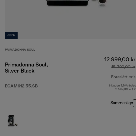
-18 %
PRIMADONNA SOUL
12 999,00 kr
Primadonna Soul,
15 799,00 kr
Silver Black
Foreslått pris
ECAM612.55.SB
Inkludert MVA-belø
2 599,80 kr ( 
Sammenlign