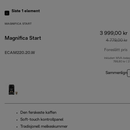
Siste 1
element
MAGNIFICA START
3 999,00 kr
Magnifica Start
4 779,00 kr
Foreslått pris
ECAM220.20.W
Inkludert MVA-belø
o
799,80 kr ( 
Sammenlign
Den ferskeste kaffen
Soft-touch kontrollpanel
Tradisjonell melkeskummer