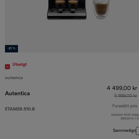
-21 %
Utsolgt
AUTENTICA
4 499,00 kr
Autentica
5 699,00 kr
Foreslått pris
ETAM29.510.B
Inkludert MVA-belø
o
899,80 kr ( 
Sammenlign