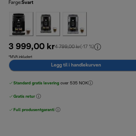
Farge
:
Svart
3 999,00 kr
opprinnelig pris 4 799,00 
4 799,00 kr
(-17 %)
*MVA inkludert
Legg til i handlekurven
Standard gratis levering
over 535 NOK
Gratis retur
Full produsentgaranti