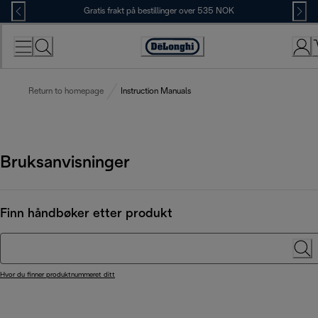
Skip
Gratis frakt på bestillinger over 535 NOK
to
Content
Accessibility
Statement
Return to homepage
Instruction Manuals
Bruksanvisninger
Finn håndbøker etter produkt
Hvor du finner produktnummeret ditt