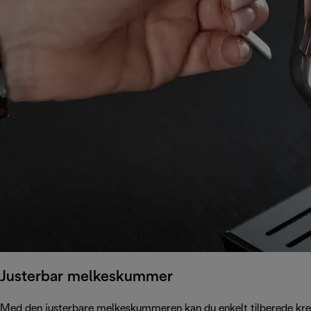
Justerbar melkeskummer
Med den justerbare melkeskummeren kan du enkelt tilberede krem