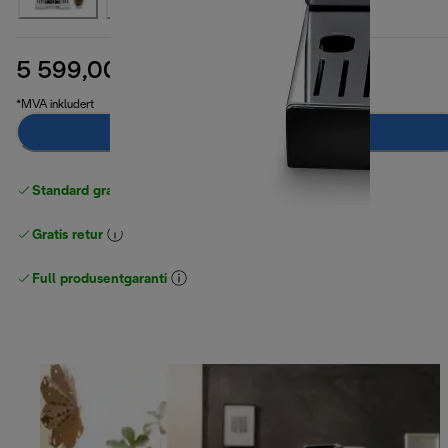
5 599,00 kr
opprinnelig pris 7 999,00 kr
7 999,00 kr
(-30 %)
*MVA inkludert
Legg til i handlekurven
Standard gratis levering
over 535 NOK
Gratis retur
Full produsentgaranti