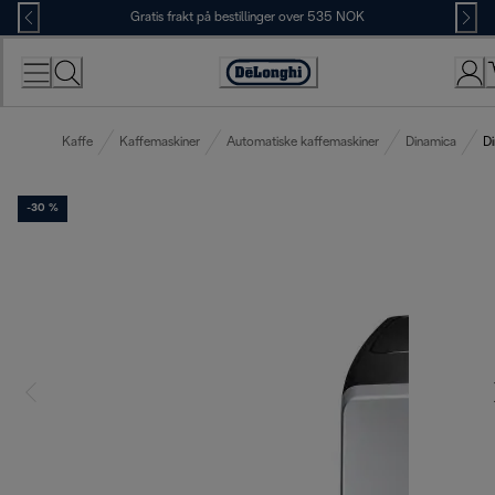
Skip
Gratis frakt på bestillinger over 535 NOK
to
Content
Accessibility
Statement
Kaffe
Kaffemaskiner
Automatiske kaffemaskiner
Dinamica
Di
-30 %