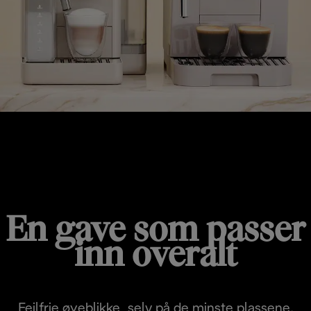
KOMPAKTE LØSNINGER
En gave som passer
inn overalt
Feilfrie øyeblikke, selv på de minste plassene.