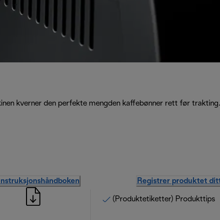
skinen kverner den perfekte mengden kaffebønner rett før trakting
instruksjonshåndboken
Registrer produktet dit
(Produktetiketter) Produkttips