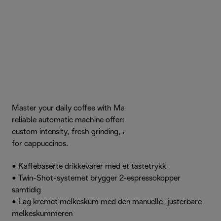
Master your daily coffee with Magnifica S. This classic,
reliable automatic machine offers a manual dial for
custom intensity, fresh grinding, and a traditional frother
for cappuccinos.
• Kaffebaserte drikkevarer med et tastetrykk
• Twin-Shot-systemet brygger 2-espressokopper
samtidig
• Lag kremet melkeskum med den manuelle, justerbare
melkeskummeren