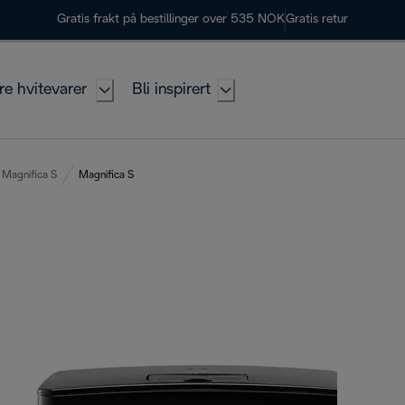
Gratis frakt på bestillinger over 535 NOK
Gratis retur
re hvitevarer
Bli inspirert
Magnifica S
Magnifica S