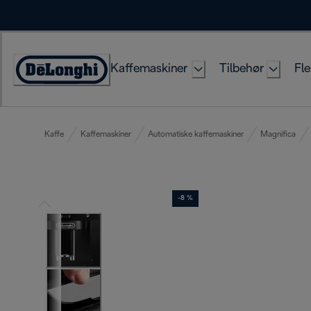
Skip
to
Content
Kaffemaskiner
Tilbehør
Fle
Accessibility
Statement
Kaffe
Kaffemaskiner
Automatiske kaffemaskiner
Magnifica
-8 %