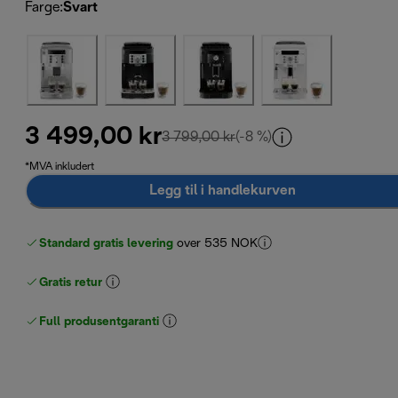
Farge
:
Svart
3 499,00 kr
opprinnelig pris 3 799,00 
3 799,00 kr
(-8 %)
*MVA inkludert
Legg til i handlekurven
Standard gratis levering
over 535 NOK
Gratis retur
Full produsentgaranti