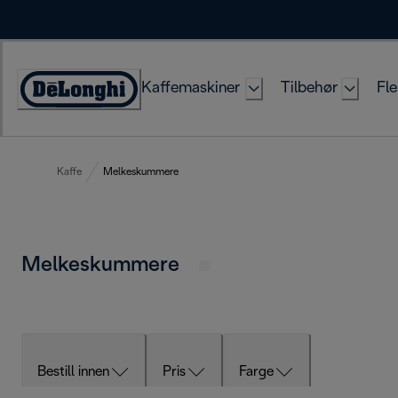
Skip
to
Content
Kaffemaskiner
Tilbehør
Fle
Accessibility
Statement
Kaffe
Melkeskummere
Melkeskummere
Bestill innen
Pris
Farge