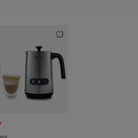
t
MERE