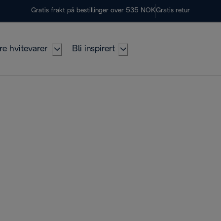
Gratis frakt på bestillinger over 535 NOK
Gratis retur
re hvitevarer
Bli inspirert