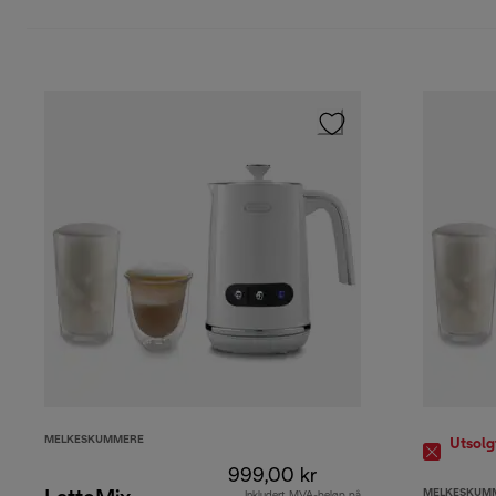
MELKESKUMMERE
Utsolg
999,00 kr
MELKESKUM
Inkludert MVA-beløp på