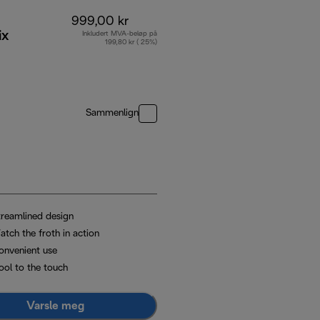
999,00 kr
ix
Inkludert MVA-beløp på
199,80 kr ( 25%)
Sammenlign
treamlined design
atch the froth in action
onvenient use
ool to the touch
Varsle meg