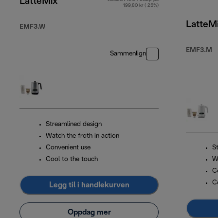
LatteMix
199,80 kr ( 25%)
LatteM
EMF3.W
EMF3.M
Sammenlign
Streamlined design
Watch the froth in action
Convenient use
S
Cool to the touch
W
C
C
Legg til i handlekurven
Oppdag mer