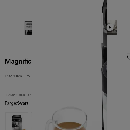
Magnifica Evo
Magnifica Evo
ECAM292.81.B EX:1
Farge
:
Svart