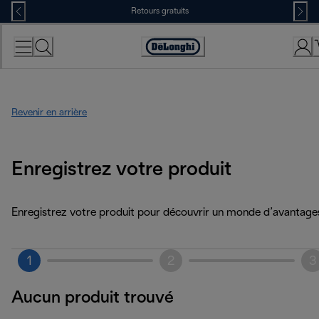
Skip
Retours gratuits
to
Content
Déclaration
d'accessibilité
Revenir en arrière
Enregistrez votre produit
Enregistrez votre produit pour découvrir un monde d’avantage
1
2
3
Aucun produit trouvé