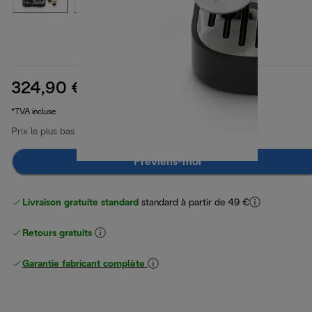
324,90 €
prix original 529,90 €
529,90 €
(-39 %)
*TVA incluse
Prix le plus bas 30 derniers jours
324,90 €
Préviens-moi
Livraison gratuite standard
standard à partir de 49 €
Retours gratuits
Garantie fabricant complète