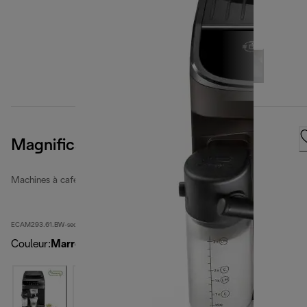
Magnifica Evo
Machines à café entièrement automatiques rénovées
ECAM293.61.BW-second
Couleur
:
Marron