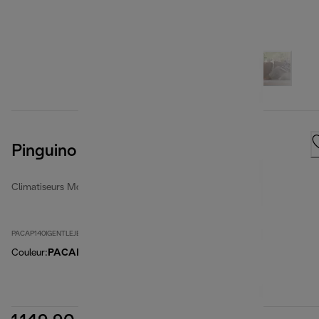
Pinguino GentleJet Inverter
Climatiseurs Mobiles
PACAP140IGENTLEJET
Couleur
:
PACAP140IGENTLEJET