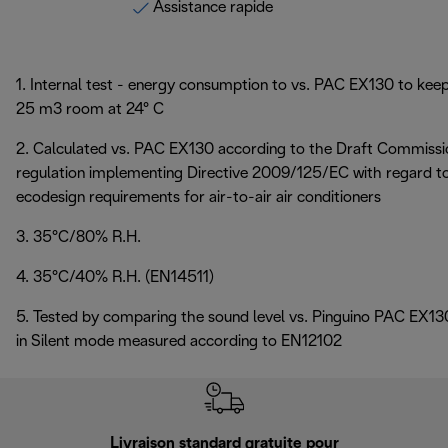
Assistance rapide
1. Internal test - energy consumption to vs. PAC EX130 to kee
25 m3 room at 24° C
2. Calculated vs. PAC EX130 according to the Draft Commissi
regulation implementing Directive 2009/125/EC with regard t
ecodesign requirements for air-to-air air conditioners
3. 35°C/80% R.H.
4. 35°C/40% R.H. (EN14511)
5. Tested by comparing the sound level vs. Pinguino PAC EX13
in Silent mode measured according to EN12102
Livraison standard gratuite pour
Ret