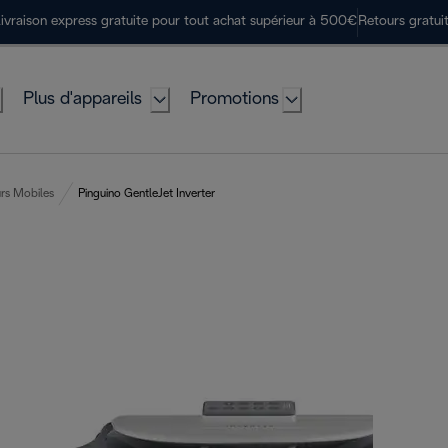
ivraison express gratuite pour tout achat supérieur à 500€
Retours gratui
Plus d'appareils
Promotions
urs Mobiles
Pinguino GentleJet Inverter