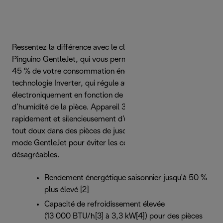
Ressentez la différence avec le climatiseur portable
Pinguino GentleJet, qui vous permet d’économiser jusqu’à
45 % de votre consommation énergétique [1] grâce à la
technologie Inverter, qui régule automatiquement et
électroniquement en fonction de la température et du taux
d’humidité de la pièce. Appareil 3-en-1 pour profiter
rapidement et silencieusement d’un flux d’air tout frais et
tout doux dans des pièces de jusqu’à 130 m3, avec le
mode GentleJet pour éviter les courants d’air
désagréables.
Rendement énergétique saisonnier jusqu’à 50 %
plus élevé [2]
Capacité de refroidissement élevée
(13 000 BTU/h[3] à 3,3 kW[4]) pour des pièces