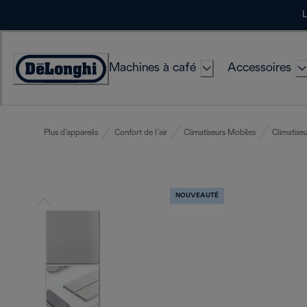
Skip
L
to
Content
Machines à café
Accessoires
Déclaration
d'accessibilité
Plus d'appareils
Confort de l’air
Climatiseurs Mobiles
Climatise
NOUVEAUTÉ