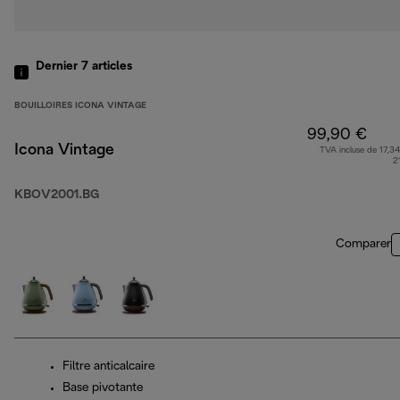
Dernier 7
articles
BOUILLOIRES ICONA VINTAGE
99,90 €
Icona Vintage
TVA incluse de 17,34
2
KBOV2001.BG
Comparer
Filtre anticalcaire
Base pivotante