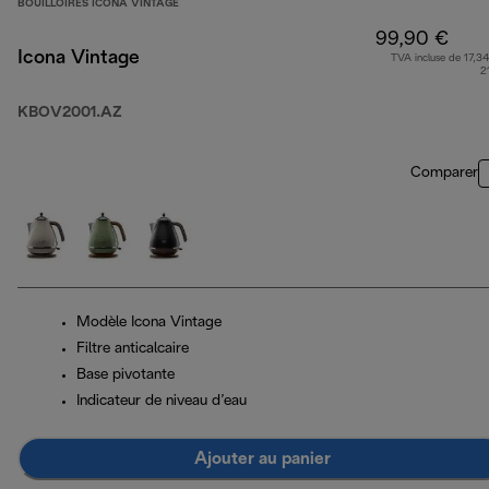
BOUILLOIRES ICONA VINTAGE
99,90 €
Icona Vintage
TVA incluse de 17,34
2
KBOV2001.AZ
Comparer
Modèle Icona Vintage
Filtre anticalcaire
Base pivotante
Indicateur de niveau d’eau
Ajouter au panier