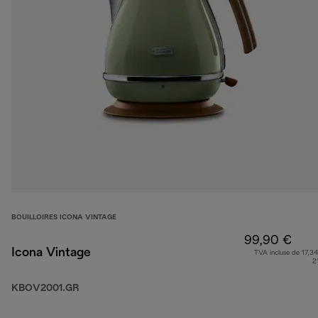
BOUILLOIRES ICONA VINTAGE
99,90 €
Icona Vintage
TVA incluse de 17,34
2
KBOV2001.GR