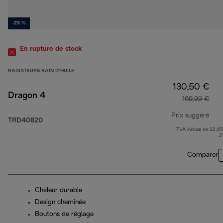
-23 %
En rupture de stock
RADIATEURS BAIN D’HUILE
130,50 €
Dragon 4
169,99 €
Prix suggéré
TRD40820
TVA incluse de 22,65
prix
2
Comparer
Chaleur durable
Design cheminée
Boutons de réglage