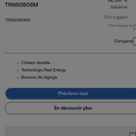
82,80 €
TRNS0808M
109,90 €
Prix suggéré
TRNS0808M
TVA incluse de 14,37
prix
2
Comparer
Chaleur durable
Technologie Real Energy
Boutons de réglage
Préviens-moi
En découvrir plus