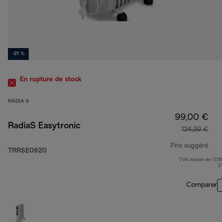
-21 %
En rupture de stock
RADIA S
99,00 €
RadiaS Easytronic
124,99 €
Prix suggéré
TRRSE0920
TVA incluse de 17,18
prix
2
Comparer