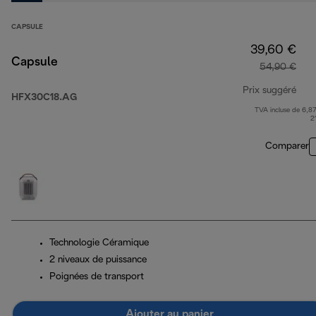
CAPSULE
39,60 €
Capsule
54,90 €
Prix suggéré
HFX30C18.AG
TVA incluse de 6,87
prix
2
Comparer
Technologie Céramique
2 niveaux de puissance
Poignées de transport
Ajouter au panier