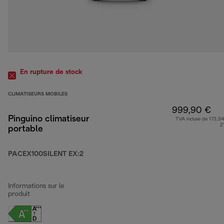
En rupture de stock
CLIMATISEURS MOBILES
999,90 €
Pinguino climatiseur
TVA incluse de 173,54
2
portable
PACEX100SILENT EX:2
Informations sur le
produit