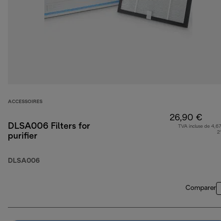
ACCESSOIRES
26,90 €
DLSA006 Filters for
TVA incluse de 4,67
2
purifier
DLSA006
Comparer