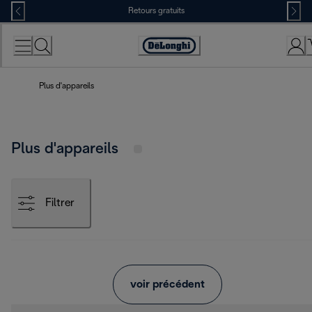
Skip
Retours gratuits
to
Content
Déclaration
d'accessibilité
Plus d'appareils
Plus d'appareils
Filtrer
voir précédent