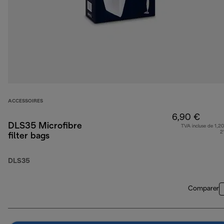
ACCESSOIRES
6,90 €
DLS35 Microfibre
TVA incluse de 1,20
2
filter bags
DLS35
Comparer