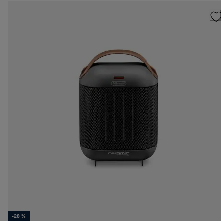
-28 %