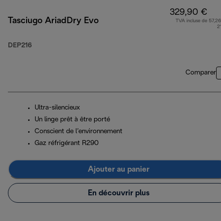
329,90 €
Tasciugo AriadDry Evo
TVA incluse de 57,26
2
DEP216
Comparer
Ultra-silencieux
Un linge prêt à être porté
Conscient de l’environnement
Gaz réfrigérant R290
Ajouter au panier
En découvrir plus