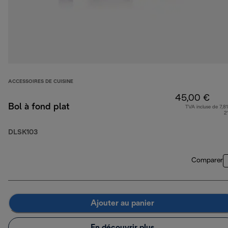
ACCESSOIRES DE CUISINE
45,00 €
Bol à fond plat
TVA incluse de 7,81
2
DLSK103
Comparer
Ajouter au panier
En découvrir plus