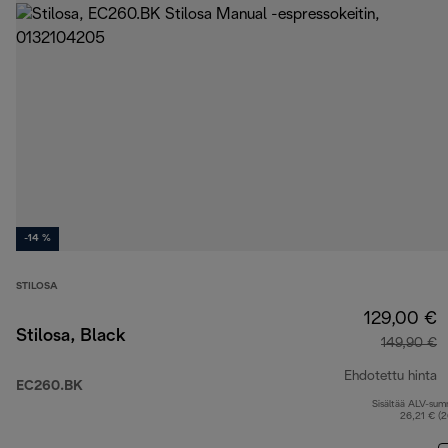
-14 %
STILOSA
129,00 €
Stilosa, Black
149,90 €
Ehdotettu hinta
EC260.BK
Sisältää ALV-su
a
26,21 € (