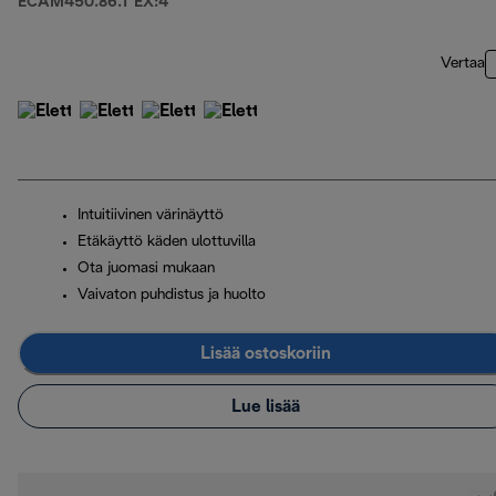
ECAM450.86.T EX:4
Vertaa
Intuitiivinen värinäyttö
Etäkäyttö käden ulottuvilla
Ota juomasi mukaan
Vaivaton puhdistus ja huolto
Lisää ostoskoriin
Lue lisää