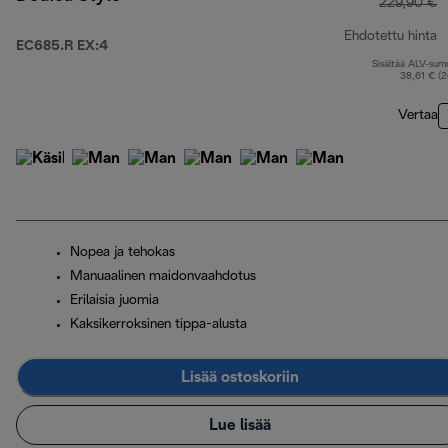
229,90 €
Ehdotettu hinta
EC685.R EX:4
Sisältää ALV-su
a
38,61 € (
Vertaa
Nopea ja tehokas
Manuaalinen maidonvaahdotus
Erilaisia juomia
Kaksikerroksinen tippa-alusta
Lisää ostoskoriin
Lue lisää