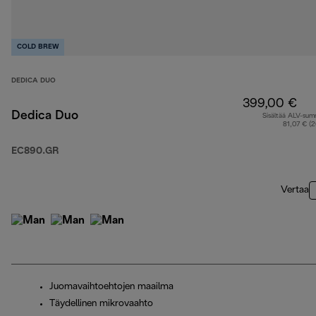
COLD BREW
DEDICA DUO
399,00 €
Dedica Duo
Sisältää ALV-su
81,07 € (
EC890.GR
Vertaa
Juomavaihtoehtojen maailma
Täydellinen mikrovaahto