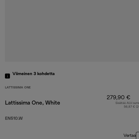
Viimeinen 3
kohdetta
LATTISSIMA ONE
279,90 €
Lattissima One, White
Sisältää ALV-su
56,87 € (
EN510.W
Vertaa