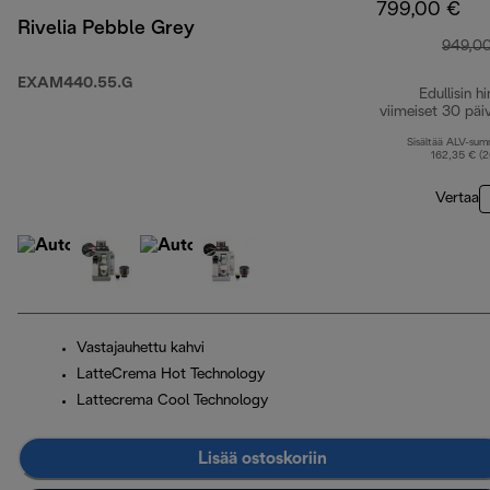
799,00 €
Rivelia Pebble Grey
949,0
EXAM440.55.G
Edullisin hi
viimeiset 30 päi
Sisältää ALV-su
162,35 € (
Vertaa
Vastajauhettu kahvi
LatteCrema Hot Technology
Lattecrema Cool Technology
Lisää ostoskoriin