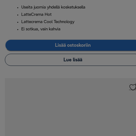
Useita juomia yhdellä kosketuksella
LatteCrema Hot
Lattecrema Cool Technology
Ei sotkua, vain kahvia
Lisää ostoskoriin
Lue lisää