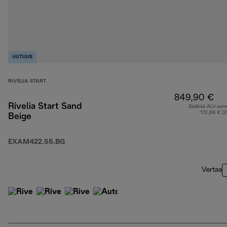
UUTUUS
RIVELIA START
849,90 €
Rivelia Start Sand
Sisältää ALV-su
172,69 € (
Beige
EXAM422.55.BG
Vertaa