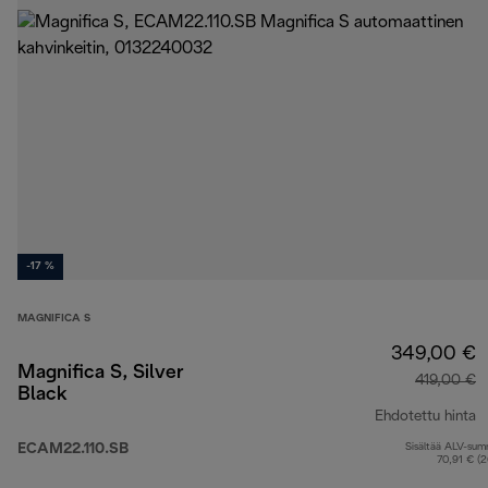
-17 %
MAGNIFICA S
349,00 €
Magnifica S, Silver
419,00 €
Black
Ehdotettu hinta
ECAM22.110.SB
Sisältää ALV-su
a
70,91 € (