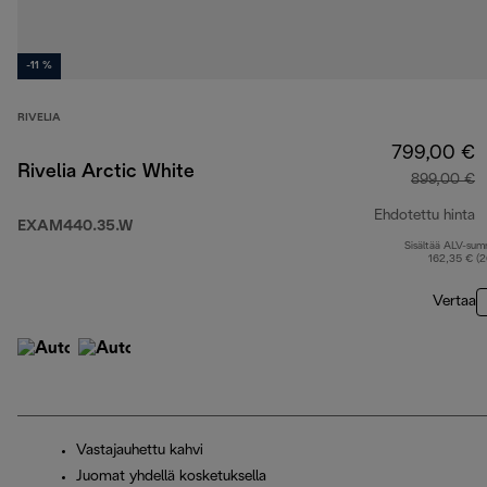
-11 %
RIVELIA
799,00 €
Rivelia Arctic White
899,00 €
Ehdotettu hinta
EXAM440.35.W
Sisältää ALV-su
a
162,35 € (
Vertaa
Vastajauhettu kahvi
Juomat yhdellä kosketuksella