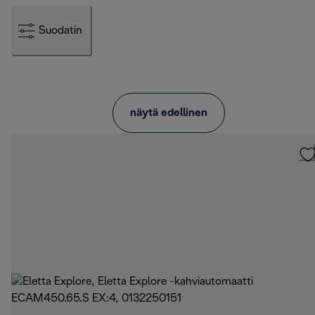
Suodatin
näytä edellinen