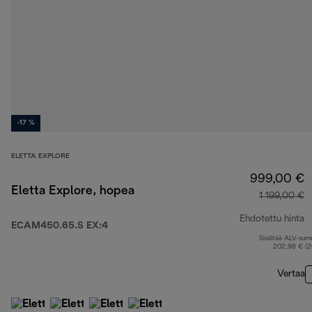
-17 %
ELETTA EXPLORE
999,00 €
Eletta Explore, hopea
1 199,00 €
Ehdotettu hinta
ECAM450.65.S EX:4
Sisältää ALV-su
a
202,98 € (
Vertaa