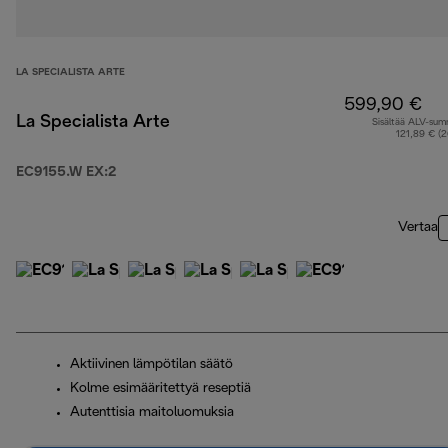
LA SPECIALISTA ARTE
599,90 €
La Specialista Arte
Sisältää ALV-su
121,89 € (
EC9155.W EX:2
Vertaa
Aktiivinen lämpötilan säätö
Kolme esimääritettyä reseptiä
Autenttisia maitoluomuksia