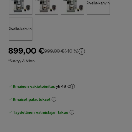
899,00 €
alkuperäinen hinta 999,00 €
999,00 €
(-10 %)
*Sisältyy ALV:hen
Ilmainen vakiotoimitus
yli 49 €
Ilmaiset palautukset
Täydellinen valmistajan takuu