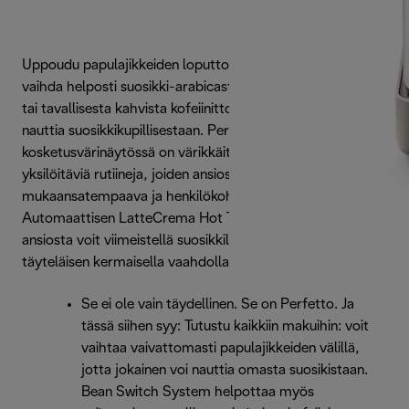
Uppoudu papulajikkeiden loputtomaan maailmaan ja
vaihda helposti suosikki-arabicastasi rohkeaan robustaan ​​
tai tavallisesta kahvista kofeiinittomaan, jotta jokainen voi
nauttia suosikkikupillisestaan. Perfetto! Eloisassa
kosketusvärinäytössä on värikkäitä animaatioita ja
yksilöitäviä rutiineja, joiden ansiosta laitteen käyttö on
mukaansatempaava ja henkilökohtainen kokemus.
Automaattisen LatteCrema Hot Technology -tekniikan
ansiosta voit viimeistellä suosikkilattesi ja -cappuccinosi
täyteläisen kermaisella vaahdolla.
Se ei ole vain täydellinen. Se on Perfetto. Ja
tässä siihen syy: Tutustu kaikkiin makuihin: voit
vaihtaa vaivattomasti papulajikkeiden välillä,
jotta jokainen voi nauttia omasta suosikistaan.
Bean Switch System helpottaa myös