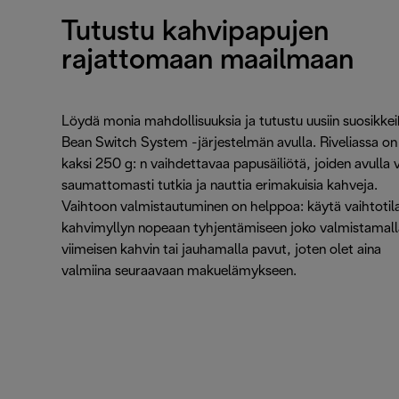
Tutustu kahvipapujen
rajattomaan maailmaan
Löydä monia mahdollisuuksia ja tutustu uusiin suosikkei
Bean Switch System -järjestelmän avulla. Riveliassa on
kaksi 250 g: n vaihdettavaa papusäiliötä, joiden avulla v
saumattomasti tutkia ja nauttia erimakuisia kahveja.
Vaihtoon valmistautuminen on helppoa: käytä vaihtotil
kahvimyllyn nopeaan tyhjentämiseen joko valmistamall
viimeisen kahvin tai jauhamalla pavut, joten olet aina
valmiina seuraavaan makuelämykseen.