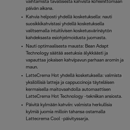
vaihtamista tavallisesta kahvista kofeiinittomaan
päivän aikana.
Kahvia helposti yhdellä kosketuksella: nauti
suosikkikahvistasi yhdellä kosketuksella
valitsemalla intuitiivisen kosketusvärinäytön
kahdeksasta esiohjelmoidusta juomasta.
Nauti optimaalisesta mausta: Bean Adapt
Technology säätää asetuksia älykkäästi ja
vapauttaa jokaisen kahvipavun parhaan aromin ja
maun.
LatteCrema Hot yhdellä kosketuksella: valmista
yksilöllisiä latteja ja cappuccinoja täyteläisen
kermaisella maitovaahdolla automaattisen
LatteCrema Hot Technology -tekniikan ansiosta.
Päivitä kylmään kahviin: valmista herkullisia
kylmiä juomia milloin tahansa ostamalla
Lattecrema Cool -päivityssarja.