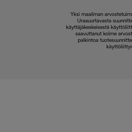
Yksi maailman arvostetuimm
Uraauurtavasta suunnittel
käyttäjäkeskeisestä käyttölii
saavuttanut kolme arvost
palkintoa tuotesuunnitte
käyttöliitt