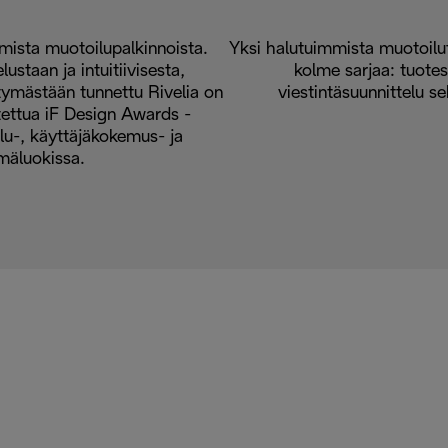
ista muotoilupalkinnoista.
Yksi halutuimmista muotoilut
ustaan ja intuitiivisesta,
kolme sarjaa: tuotes
ttymästään tunnettu Rivelia on
viestintäsuunnittelu s
ettua iF Design Awards -
lu-, käyttäjäkokemus- ja
ymäluokissa.