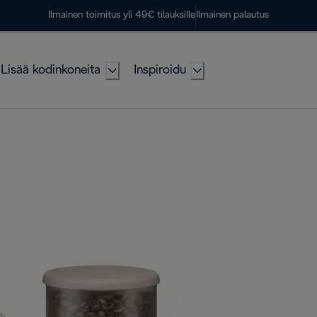
Ilmainen toimitus yli 49€ tilauksille
Ilmainen palautus
Lisää kodinkoneita
Inspiroidu