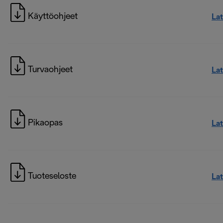
Käyttöohjeet
La
Turvaohjeet
La
Pikaopas
La
Tuoteseloste
La