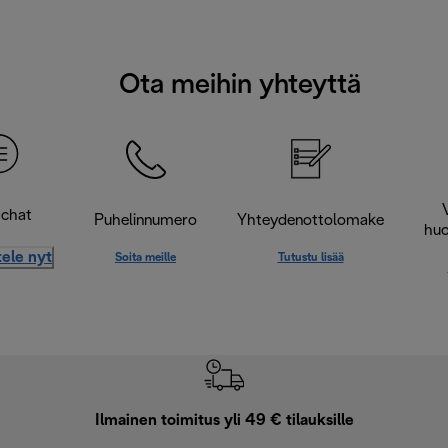
Ota meihin yhteyttä
-chat
Puhelinnumero
Yhteydenottolomake
huo
ele nyt
Soita meille
Tutustu lisää
Ilmainen toimitus yli 49 € tilauksille
F