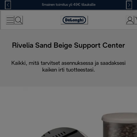
Skip
Ilmainen toimitus yli 49€ tilauksille
to
Content
Accessibility
Statement
Rivelia Sand Beige Support Center
Kaikki, mitä tarvitset asennuksessa ja saadaksesi
kaiken irti tuotteestasi.