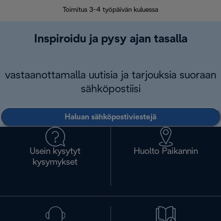
Toimitus 3-4 työpäivän kuluessa
Vap
Inspiroidu ja pysy ajan tasalla
vastaanottamalla uutisia ja tarjouksia suoraan
sähköpostiisi
Haluan sähköpostiviestejä
Usein kysytyt
Huolto Paikannin
kysymykset