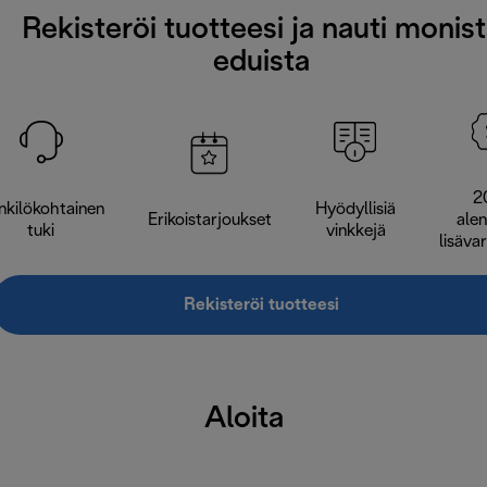
Rekisteröi tuotteesi ja nauti monis
eduista
2
nkilökohtainen
Hyödyllisiä
Erikoistarjoukset
ale
tuki
vinkkejä
lisäva
Rekisteröi tuotteesi
Aloita