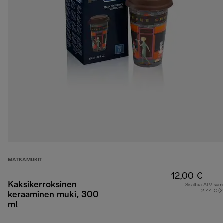
MATKAMUKIT
12,00 €
Kaksikerroksinen
Sisältää ALV-su
2,44 € (
keraaminen muki, 300
ml