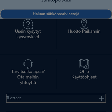
sähköpostiisi
Haluan sähköpostiviestejä
Usein kysytyt
Huolto Paikannin
kysymykset
Tarvitsetko apua?
Ohje
Ota meihin
Käyttöohjeet
yhteyttä
Tuotteet