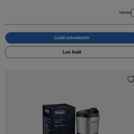
Vertaa
Lisää ostoskoriin
Lue lisää