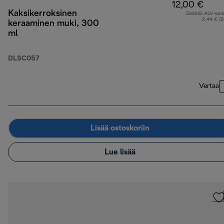
12,00 €
Kaksikerroksinen
Sisältää ALV-su
2,44 € (
keraaminen muki, 300
ml
DLSC057
Vertaa
Lisää ostoskoriin
Lue lisää