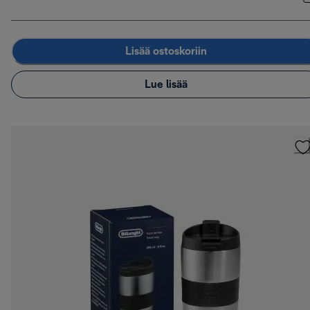
Lisää ostoskoriin
Lue lisää