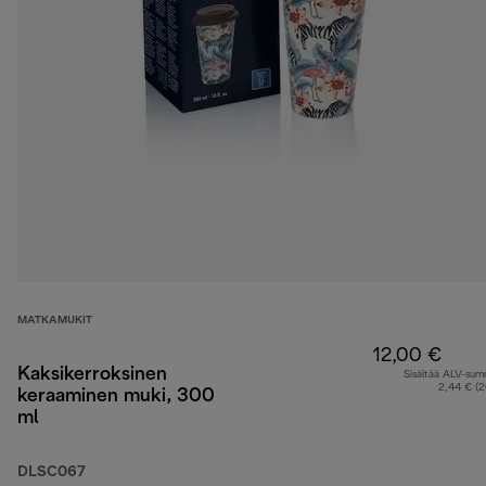
MATKAMUKIT
12,00 €
Kaksikerroksinen
Sisältää ALV-su
2,44 € (
keraaminen muki, 300
ml
DLSC067