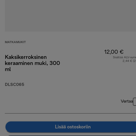
MATKAMUKIT
12,00 €
Kaksikerroksinen
Sisältää ALV-su
2,44 € (
keraaminen muki, 300
ml
DLSC065
Vertaa
Lisää ostoskoriin