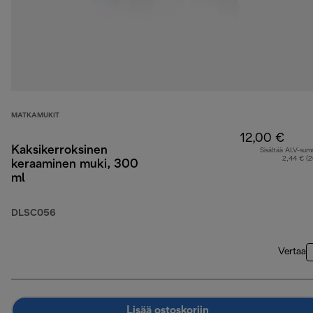
MATKAMUKIT
12,00 €
Kaksikerroksinen
Sisältää ALV-su
2,44 € (
keraaminen muki, 300
ml
DLSC056
Vertaa
Lisää ostoskoriin