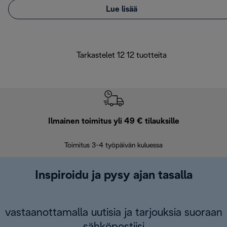
Lue lisää
Tarkastelet 12 12 tuotteita
Ilmainen toimitus yli 49 € tilauksille
F
Toimitus 3-4 työpäivän kuluessa
Vap
Inspiroidu ja pysy ajan tasalla
vastaanottamalla uutisia ja tarjouksia suoraan