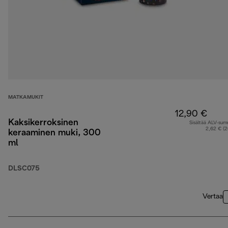
MATKAMUKIT
12,90 €
Kaksikerroksinen
Sisältää ALV-su
2,62 € (
keraaminen muki, 300
ml
DLSC075
Vertaa