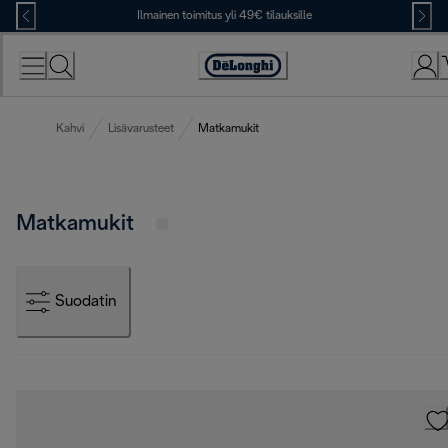
Skip
Ilmainen toimitus yli 49€ tilauksille
to
Content
Accessibility
Statement
Kahvi
Lisävarusteet
Matkamukit
Matkamukit
Suodatin