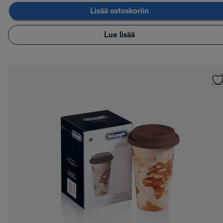
Lisää ostoskoriin
Lue lisää