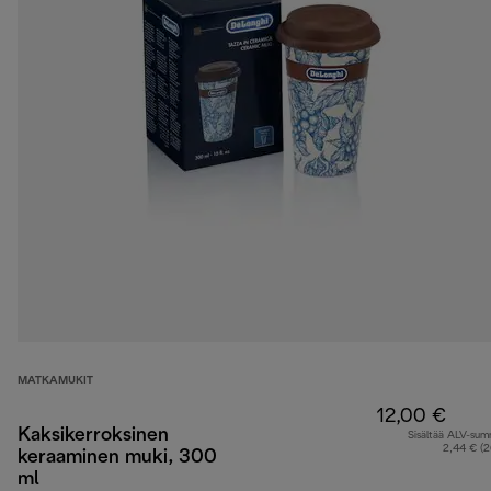
MATKAMUKIT
12,00 €
Kaksikerroksinen
Sisältää ALV-su
2,44 € (
keraaminen muki, 300
ml