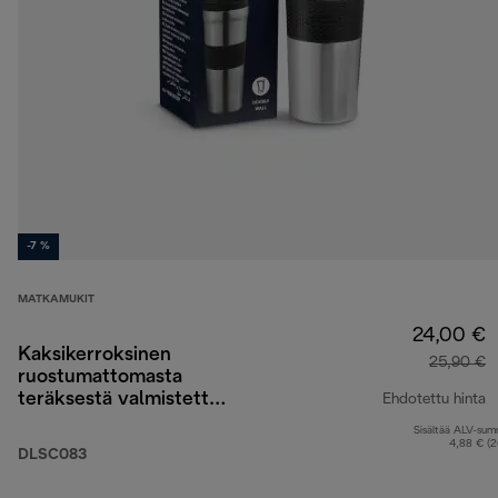
-7 %
MATKAMUKIT
24,00 €
Kaksikerroksinen
25,90 €
ruostumattomasta
teräksestä valmistettu
Ehdotettu hinta
matkamuki, 705 ml
Sisältää ALV-su
a
4,88 € (
DLSC083