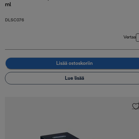
ml
DLSC076
Vertaa
Lisää ostoskoriin
Lue lisää