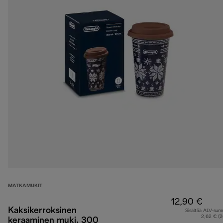
MATKAMUKIT
12,90 €
Kaksikerroksinen
Sisältää ALV-su
2,62 € (
keraaminen muki, 300