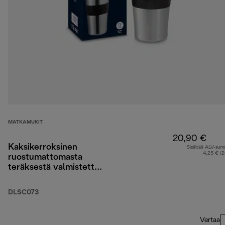
MATKAMUKIT
20,90 €
Kaksikerroksinen
Sisältää ALV-su
4,25 € (
ruostumattomasta
teräksestä valmistettu
matkamuki, 470 ml
DLSC073
Vertaa