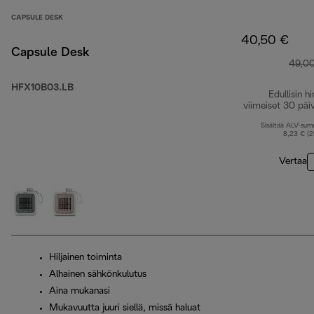
CAPSULE DESK
40,50 €
Capsule Desk
49,0
HFX10B03.LB
Edullisin hi
viimeiset 30 päi
Sisältää ALV-su
8,23 € (
Vertaa
Hiljainen toiminta
Alhainen sähkönkulutus
Aina mukanasi
Mukavuutta juuri siellä, missä haluat