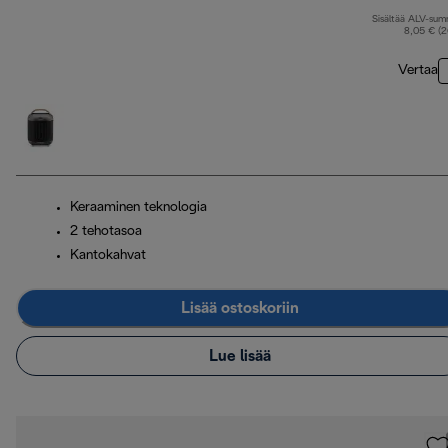
Sisältää ALV-su
8,05 € (
Vertaa
Keraaminen teknologia
2 tehotasoa
Kantokahvat
Lisää ostoskoriin
Lue lisää