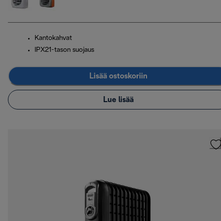
Kantokahvat
IPX21-tason suojaus
Lisää ostoskoriin
Lue lisää