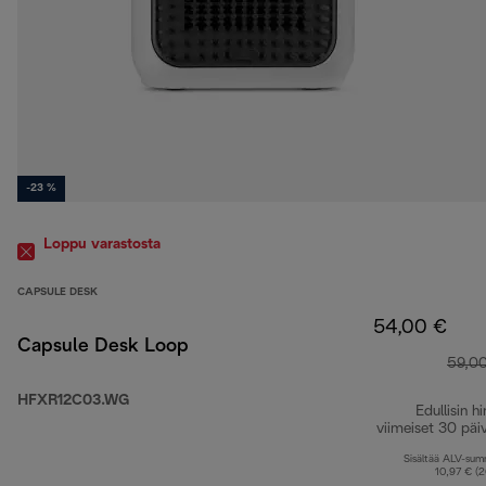
-23 %
Loppu varastosta
CAPSULE DESK
54,00 €
Capsule Desk Loop
59,0
HFXR12C03.WG
Edullisin hi
viimeiset 30 päi
Sisältää ALV-su
10,97 € (