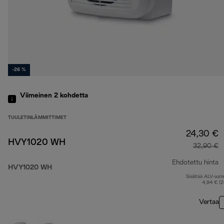
-26 %
Viimeinen 2
kohdetta
TUULETINLÄMMITTIMET
24,30 €
HVY1020 WH
32,90 €
Ehdotettu hinta
HVY1020 WH
Sisältää ALV-su
a
4,94 € (
Vertaa