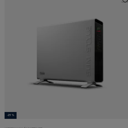
-21 %