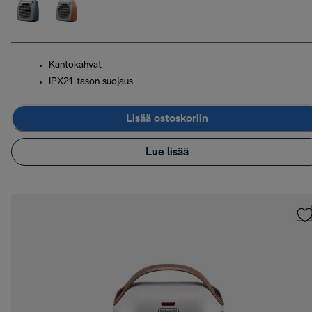
Kantokahvat
IPX21-tason suojaus
Lisää ostoskoriin
Lue lisää