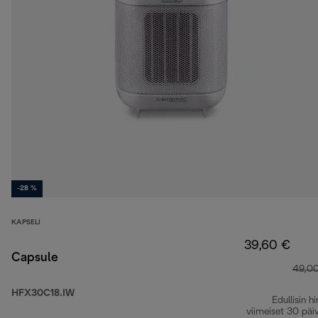
-28 %
KAPSELI
39,60 €
Capsule
49,0
HFX30C18.IW
Edullisin hi
viimeiset 30 päi