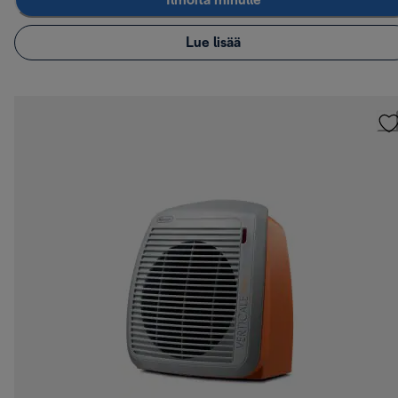
Ilmoita minulle
Lue lisää