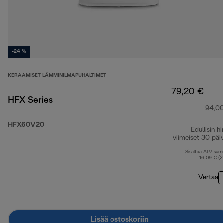
-24 %
KERAAMISET LÄMMINILMAPUHALTIMET
79,20 €
HFX Series
94,0
HFX60V20
Edullisin hi
viimeiset 30 päi
Sisältää ALV-su
16,09 € (
Vertaa
Lisää ostoskoriin