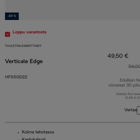
-23 %
Loppu varastosta
TUULETINLÄMMITTIMET
49,50 €
Verticale Edge
54,0
HFS50D22
Edullisin hi
viimeiset 30 päi
Sisältää ALV-su
10,06 € (
Vertaa
Kolme tehotasoa
Kantokahvat