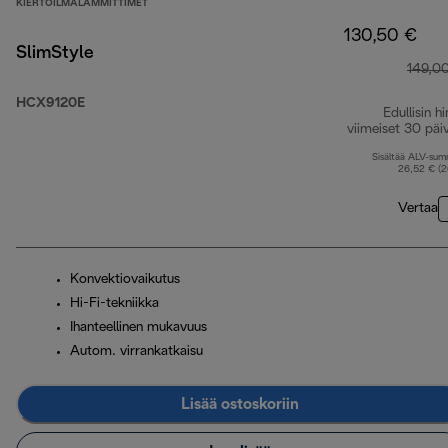
KIERTOILMALÄMMITTIMET
130,50 €
SlimStyle
149,0
HCX9120E
Edullisin hi
viimeiset 30 päi
Sisältää ALV-su
26,52 € (
Vertaa
Konvektiovaikutus
Hi-Fi-tekniikka
Ihanteellinen mukavuus
Autom. virrankatkaisu
Lisää ostoskoriin