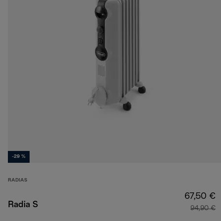
-29 %
RADIAS
67,50 €
Radia S
94,90 €