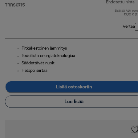
Ehdotettu hinta
TRRS0715
Sisältää ALV-su
a
13,72 € (
Vertaa
Pitkäkestoinen lämmitys
Todellista energiateknologiaa
Säädettävät nupit
Helppo siirtää
Lisää ostoskoriin
Lue lisää