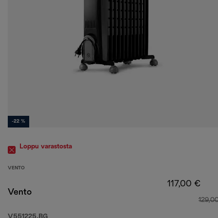
-22 %
Loppu varastosta
VENTO
117,00 €
Vento
129,0
V551225.BG