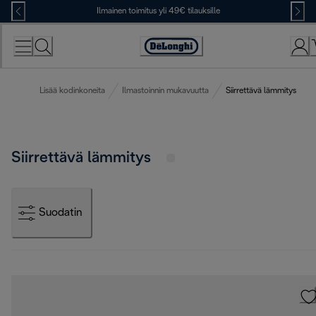
Skip
Ilmainen toimitus yli 49€ tilauksille
to
Content
Accessibility
Statement
Lisää kodinkoneita
Ilmastoinnin mukavuutta
Siirrettävä lämmitys
Siirrettävä lämmitys
Suodatin