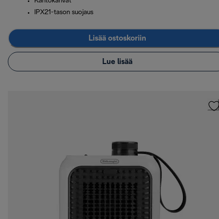
Kantokahvat
IPX21-tason suojaus
Lisää ostoskoriin
Lue lisää