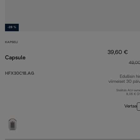
-28 %
KAPSELI
39,60 €
Capsule
49,0
HFX30C18.AG
Edullisin hi
viimeiset 30 päi
Sisältää ALV-su
8,05 € (
Vertaa