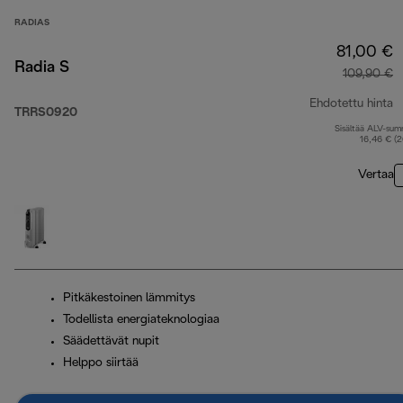
RADIAS
81,00 €
Radia S
109,90 €
Ehdotettu hinta
TRRS0920
Sisältää ALV-su
a
16,46 € (
Vertaa
Pitkäkestoinen lämmitys
Todellista energiateknologiaa
Säädettävät nupit
Helppo siirtää