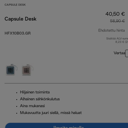
CAPSULE DESK
40,50 €
Capsule Desk
58,90 €
Ehdotettu hinta
HFX10B03.GR
Sisältää ALV-su
a
8,23 € (
Vertaa
Hiljainen toiminta
Alhainen sähkönkulutus
Aina mukanasi
Mukavuutta juuri siellä, missä haluat