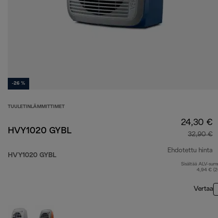
-26 %
TUULETINLÄMMITTIMET
24,30 €
HVY1020 GYBL
32,90 €
Ehdotettu hinta
HVY1020 GYBL
Sisältää ALV-su
a
4,94 € (
Vertaa