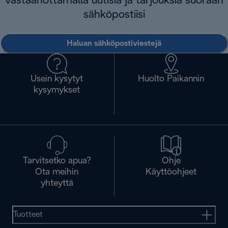
vastaanottamalla uutisia ja tarjouksia suoraan
sähköpostiisi
Haluan sähköpostiviestejä
Usein kysytyt
Huolto Paikannin
kysymykset
Tarvitsetko apua?
Ohje
Ota meihin
Käyttöohjeet
yhteyttä
Tuotteet