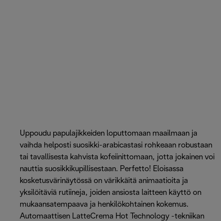
Uppoudu papulajikkeiden loputtomaan maailmaan ja
vaihda helposti suosikki-arabicastasi rohkeaan robustaan ​​
tai tavallisesta kahvista kofeiinittomaan, jotta jokainen voi
nauttia suosikkikupillisestaan. Perfetto! Eloisassa
kosketusvärinäytössä on värikkäitä animaatioita ja
yksilöitäviä rutiineja, joiden ansiosta laitteen käyttö on
mukaansatempaava ja henkilökohtainen kokemus.
Automaattisen LatteCrema Hot Technology -tekniikan