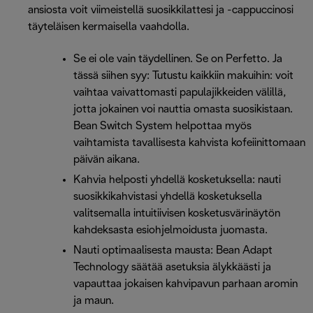
ansiosta voit viimeistellä suosikkilattesi ja -cappuccinosi
täyteläisen kermaisella vaahdolla.
Se ei ole vain täydellinen. Se on Perfetto. Ja
tässä siihen syy: Tutustu kaikkiin makuihin: voit
vaihtaa vaivattomasti papulajikkeiden välillä,
jotta jokainen voi nauttia omasta suosikistaan.
Bean Switch System helpottaa myös
vaihtamista tavallisesta kahvista kofeiinittomaan
päivän aikana.
Kahvia helposti yhdellä kosketuksella: nauti
suosikkikahvistasi yhdellä kosketuksella
valitsemalla intuitiivisen kosketusvärinäytön
kahdeksasta esiohjelmoidusta juomasta.
Nauti optimaalisesta mausta: Bean Adapt
Technology säätää asetuksia älykkäästi ja
vapauttaa jokaisen kahvipavun parhaan aromin
ja maun.