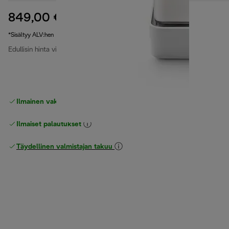
849,00 €
alkuperäinen hinta 999,00 €
999,00 €
(-15 %)
*Sisältyy ALV:hen
Edullisin hinta viimeiset 30 päivää
849,00 €
Ilmainen vakiotoimitus
yli 49 €
Ilmaiset palautukset
Täydellinen valmistajan takuu