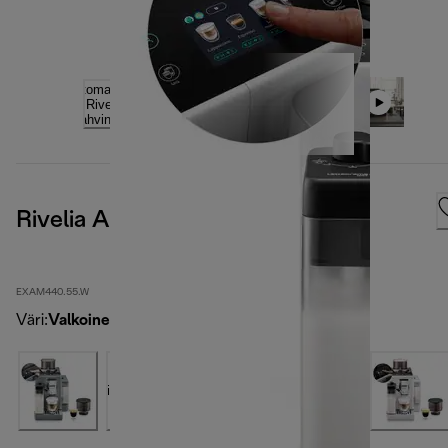
Rivelia Arctic White
EXAM440.55.W
Väri
:
Valkoinen