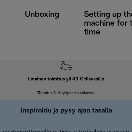
Unboxing
Setting up th
machine for t
time
Ilmainen toimitus yli 49 € tilauksille
F
Toimitus 3-4 työpäivän kuluessa
Vap
Inspiroidu ja pysy ajan tasalla