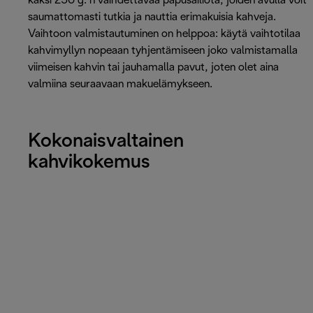
kaksi 250 g: n vaihdettavaa papusäiliötä, joiden avulla voit
saumattomasti tutkia ja nauttia erimakuisia kahveja.
Vaihtoon valmistautuminen on helppoa: käytä vaihtotilaa
kahvimyllyn nopeaan tyhjentämiseen joko valmistamalla
viimeisen kahvin tai jauhamalla pavut, joten olet aina
valmiina seuraavaan makuelämykseen.
Kokonaisvaltainen
kahvikokemus